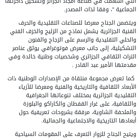
التي أسهمت في صناعة أمجاد الجزائر وتشكيل ذاكرتها
الجماعية "، وفقا لذات المصدر.
ويتضمن الجناح معرضا للصناعات التقليدية والحرف
الفنية الجزائرية يشمل نماذج من الزليج والخزف الفني
والحلي التقليدية والرسم على الزجاج والفنون
التشكيلية، إلى جانب معرض فوتوغرافي يوثق عناصر
التراث الثقافي الجزائري وشخصيات وطنية خالدة وفي
مقدمتها الأمير عبد القادر .
كما تعرض مجموعة منتقاة من الإصدارات الوطنية ذات
الأبعاد الثقافية والتاريخية والفنية ومعرضا للأزياء
التقليدية الجزائرية بمختلف تنوعاتها الجغرافية
والثقافية، على غرار القفطان والكاراكو والبلوزة
والملحفة الشاوية، مرفقة بشروحات تعريفية حول
أبعادها التاريخية والاجتماعية والجمالية.
ويتيح الجناح للزوار التعرف على المقومات السياحية