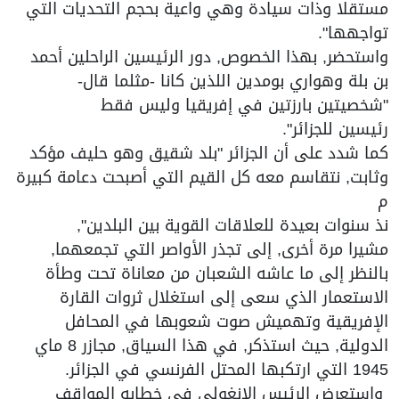
مستقلا وذات سيادة وهي واعية بحجم التحديات التي
تواجهها".
واستحضر, بهذا الخصوص, دور الرئيسين الراحلين أحمد
بن بلة وهواري بومدين اللذين كانا -مثلما قال-
"شخصيتين بارزتين في إفريقيا وليس فقط
رئيسين للجزائر".
كما شدد على أن الجزائر "بلد شقيق وهو حليف مؤكد
وثابت, نتقاسم معه كل القيم التي أصبحت دعامة كبيرة
م
نذ سنوات بعيدة للعلاقات القوية بين البلدين",
مشيرا مرة أخرى, إلى تجذر الأواصر التي تجمعهما,
بالنظر إلى ما عاشه الشعبان من معاناة تحت وطأة
الاستعمار الذي سعى إلى استغلال ثروات القارة
الإفريقية وتهميش صوت شعوبها في المحافل
الدولية, حيث استذكر, في هذا السياق, مجازر 8 ماي
1945 التي ارتكبها المحتل الفرنسي في الجزائر.
واستعرض الرئيس الانغولي في خطابه المواقف