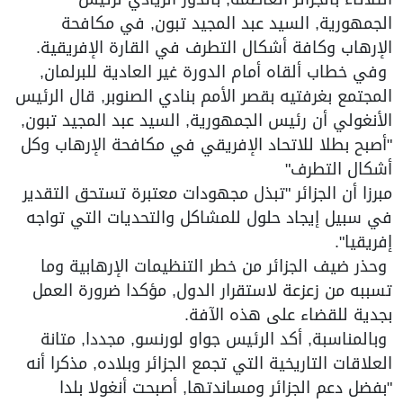
الجمهورية, السيد عبد المجيد تبون, في مكافحة
الإرهاب وكافة أشكال التطرف في القارة الإفريقية.
وفي خطاب ألقاه أمام الدورة غير العادية للبرلمان,
المجتمع بغرفتيه بقصر الأمم بنادي الصنوبر, قال الرئيس
الأنغولي أن رئيس الجمهورية, السيد عبد المجيد تبون,
"أصبح بطلا للاتحاد الإفريقي في مكافحة الإرهاب وكل
أشكال التطرف"
مبرزا أن الجزائر "تبذل مجهودات معتبرة تستحق التقدير
في سبيل إيجاد حلول للمشاكل والتحديات التي تواجه
إفريقيا".
وحذر ضيف الجزائر من خطر التنظيمات الإرهابية وما
تسببه من زعزعة لاستقرار الدول, مؤكدا ضرورة العمل
بجدية للقضاء على هذه الآفة.
وبالمناسبة, أكد الرئيس جواو لورنسو, مجددا, متانة
العلاقات التاريخية التي تجمع الجزائر وبلاده, مذكرا أنه
"بفضل دعم الجزائر ومساندتها, أصبحت أنغولا بلدا