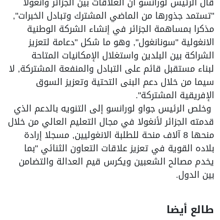
قال الرئيس لورانسو أن العلاقات بين الجزائر وأنغولا
"تستمد جذورها من الماضي المشترك وتبادل الخبرات",
مذكرا بمساهمة الجزائر في إنشاء الشركة الوطنية
الانغولية "سونانغول", وهو ما شكل "دعامة لتعزيز
الشراكة بين البلدين واستغلال الإمكانيات المتاحة
لبناء مستقبل قائم على التبادل والمنفعة المشتركة, لا
سيما من خلال دعم البنى التحتية وتعزيز السوق
الإفريقية المشتركة".
وخلص الرئيس جواو لورانسو إلى التنويه بالدعم الذي
قدمته الجزائر لأنغولا في مجال التعليم العالي من خلال
منحها 8 آلاف منحة للطلبة الانغوليين, مسجلا إرادة
بلاده القوية في تعزيز علاقات التعاون الثنائي "بما
يخدم مصالح الشعبين ويكرس قيم العدالة والتضامن
بين الدول.
طالع أيضا