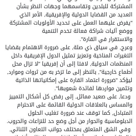
المشتركة للبلدين وتقاسمهما وجهات النظر بشأن
العديد من القضايا الدولية والإفريقية, الأمر الذي
"يفرض عليهما العمل على تحديد الأولويات المشتركة
ووضع آليات شراكة فعالة تخدم التنمية
والاستقرار في القارة".
وعرج, في سياق ذي صلة, على ضرورة الاهتمام بقضايا
التغيرات المناخية وتعزيز تمثيل الدول الإفريقية داخل
المنظمات الدولية, لافتا إلى أن إفريقيا "لا تزال محل
أطماع خارجية", بالنظر إلى ما تزخر به من ثروات وموارد,
ليؤكد "ضرورة اعتماد القارة على إمكانياتها الذاتية
وتثمين مواردها لفائدة شعوبها".
ودعا, على صعيد مماثل, إلى رفض كل أشكال التمييز
والمساس بالعلاقات الدولية القائمة على الاحترام
المتبادل, كما توقف عند ضرورة تغليب الحلول
الدبلوماسية والحوار من أجل وضع حد للنزاعات والحروب.
وفي الشق المتعلق بمختلف جوانب التعاون الثنائي,