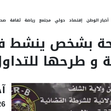
أخبار الوطن
إقتصاد
دولي
مجتمع
رياضة
ثقافة
صحة
حة بشخص ينشط في
ة و طرحها للتداو
Linke
Email
F
آخ
26