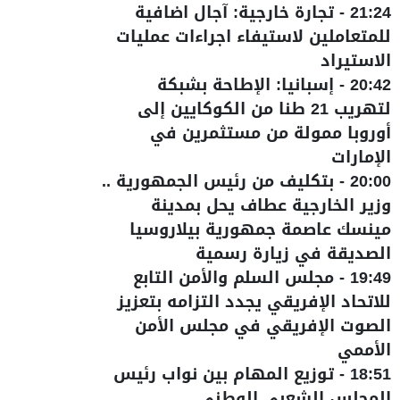
21:24
-
تجارة خارجية: آجال اضافية
للمتعاملين لاستيفاء اجراءات عمليات
الاستيراد
20:42
-
إسبانيا: الإطاحة بشبكة
لتهريب 21 طنا من الكوكايين إلى
أوروبا ممولة من مستثمرين في
الإمارات
20:00
-
بتكليف من رئيس الجمهورية ..
وزير الخارجية عطاف يحل بمدينة
مينسك عاصمة جمهورية بيلاروسيا
الصديقة في زيارة رسمية
19:49
-
مجلس السلم والأمن التابع
للاتحاد الإفريقي يجدد التزامه بتعزيز
الصوت الإفريقي في مجلس الأمن
الأممي
18:51
-
توزيع المهام بين نواب رئيس
المجلس الشعبي الوطني