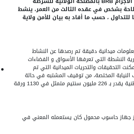
تمكنت شرطة الشلف ممثلة بفرقة قمع الاجرام BRB بالمصلحة الولائية للشرطة
إطاحة بشخص في عقده الثالث من العمر، ينشط
للتداول ، حسب ما أفاد به بيان للأمن ولاية
معلومات ميدانية دقيقة تم رصدها عن النشاط
ارية النشطة التي تعرفها الأسواق و الفضاءات
مكنت التحقيقات والتحريات الميدانية التي تم
النيابة المختصة، من توقيف المشتبه في حالة
تلبس بحيازة مبلغ مالي مزور من العملة الوطنية يقدر بـ 226 مليون سنتيم متمثل في 1130 ورقة
حجز جهاز حاسوب محمول كان يستعمله المعني في