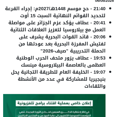
06/08/2026
21:40
-
حج موسم 1448هـ/2027م: إجراء القرعة
لتحديد القوائم النهائية السبت 15 أوت
20:41
-
عطاف يؤكد عزم الجزائر على مواصلة
العمل مع بيلاروسيا لتعزيز العلاقات الثنائية
20:06
-
قائد القوات البحرية يشرف على
تفتيش المفرزة البحرية بعد عودتها من
الحملة التدريبية "صيف-2026"
19:53
-
عطاف يزور متحف الحرب الوطنية
العظمى بالعاصمة البيلاروسية مينسك
19:07
-
الخليفة العام للطريقة التجانية يحل
بنيجيريا للمشاركة في عدد من الأنشطة
واللقاءات