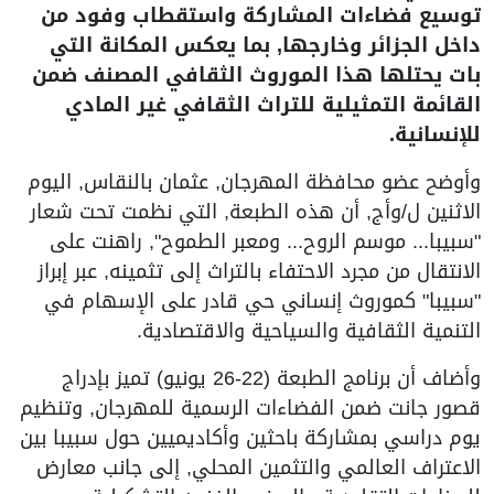
توسيع فضاءات المشاركة واستقطاب وفود من
داخل الجزائر وخارجها, بما يعكس المكانة التي
بات يحتلها هذا الموروث الثقافي المصنف ضمن
القائمة التمثيلية للتراث الثقافي غير المادي
للإنسانية.
وأوضح عضو محافظة المهرجان, عثمان بالنقاس, اليوم
الاثنين ل/وأج, أن هذه الطبعة, التي نظمت تحت شعار
"سبيبا... موسم الروح... ومعبر الطموح", راهنت على
الانتقال من مجرد الاحتفاء بالتراث إلى تثمينه, عبر إبراز
"سبيبا" كموروث إنساني حي قادر على الإسهام في
التنمية الثقافية والسياحية والاقتصادية.
وأضاف أن برنامج الطبعة (22-26 يونيو) تميز بإدراج
قصور جانت ضمن الفضاءات الرسمية للمهرجان, وتنظيم
يوم دراسي بمشاركة باحثين وأكاديميين حول سبيبا بين
الاعتراف العالمي والتثمين المحلي, إلى جانب معارض