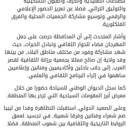
للصناعات التقليدية والحرف والفنون التشكيلية
والتوثيق التراثي, فضلا عن تعزيز الحضور الإعلامي
والرقمي وتوسيع مشاركة الجمعيات المحلية والفرق
الفلكلورية.
وأشار المتحدث إلى أن المحافظة حرصت على جعل
المهرجان فضاء للحوار الثقافي وتبادل الخبرات, حيث
شهد مشاركة وفود من مختلف مناطق البلاد, من بينها
وفد ولاية إن صالح ممثلا بجمعية برزانة الثقافية لقصر
العرب, إلى جانب باحثين وأكاديميين وفنانين وإعلاميين
ساهموا في إثراء البرنامج الثقافي والعلمي.
كما سجل الديوان الوطني للسياحة حضورا من خلال
معرض أبرز المقومات السياحية التي تزخر بها المنطقة.
وعلى الصعيد الدولي, استقبلت التظاهرة وفدا من ليبيا
ضم شعراء وفنانين وفرقا شعبية, في تجسيد لعمق
الروابط التاريخية والثقافية بين شعوب المنطقة, فضلا