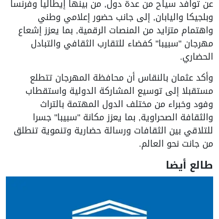
عن توافد سياح من عدة دول, من بينها إيطاليا وفرنسا
وبلجيكا واليابان, إلى جانب حضور إعلامي وطني
واهتمام متزايد من المنصات الرقمية, بما يعزز إشعاع
مهرجان "سبيبا" كفضاء للتقارب الثقافي والتبادل
الحضاري.
وأكد عثمان بالنقاس أن محافظة المهرجان تتطلع
مستقبلا إلى توسيع المشاركة الدولية واستقطاب
وفود وخبراء من مختلف الدول المهتمة بالتراث
والثقافة الصحراوية, بما يعزز مكانة "سبيبا" جسرا
للتلاقي بين الثقافات ورسالة حضارية وتنموية تنطلق
من جانت نحو العالم.
طالع أيضا