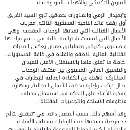
التمرين التكتيكي والأهداف المرجوة منه.
و"بميدان الرمي والمناورات بحماقير, تابع السيد الفريق
أول رفقة قائد الناحية العسكرية الثالثة, مجريات
الأعمال القتالية التي نفذتها الوحدات المقحمة, وهي
الأعمال التي اتسمت باحترافية عالية في جميع مراحلها
وبمستوى تكتيكي وعملياتي ممتاز, يعكس القدرات
القتالية العالية للأطقم والقادة في كافة المستويات,
خاصة ما تعلق منها بالاستغلال الأمثل للميدان
والتنسيق العالي المستوى بين مختلف الوحدات
المشاركة, ناهيك عن الكفاءة العالية للإطارات في
مجال تركيب وإدارة مختلف الأعمال القتالية, ومهارة
وقدرة الأفراد على التحكم في استعمال مختلف
منظومات الأسلحة والتجهيزات المقتناة".
وقد أسهم ذلك, حسب المصدر ذاته, في "تحقيق نتائج
جد مرضية جسدتها دقة الرمايات بمختلف الأسلحة
والاحترام الكبير للخطط الموضوعة والالتزام بالتوقيتات