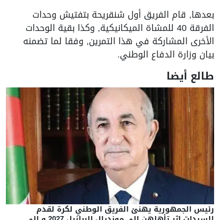
بعدها, قام الفريق أول شنقريحة بتفتيش وحدات
الفرقة 40 للمشاة الميكانيكية, وكذا بقية الوحدات
الأخرى المشاركة في هذا التمرين, وفقا لما تضمنه
بيان وزارة الدفاع الوطني.
طالع أيضا
رئيس الجمهورية يهنئ الفريق الوطني لكرة لقدم
للسيدات اثر تأهلهن الى مونديال البرازيل 2027 و إلى