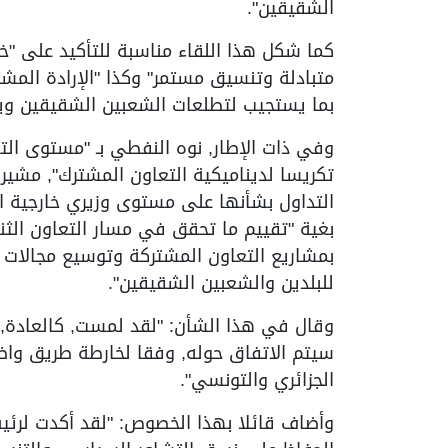
الشقيقين".
كما شكل هذا اللقاء مناسبة للتأكيد على "خ
متبادلة وتنسيق مستمر" وكذا "الإرادة المش
بما يستجيب لتطلعات الشعبين الشقيقين ويعز
وفي ذات الإطار, نوه النفطي بـ "مستوى الت
تكريسا لديناميكية التعاون المشترك", مشيرا إ
التداول بشأنها على مستوى وزيري خارجية البل
بغية "تقييم ما تحقق في مسار التعاون الثن
بمشاريع التعاون المشتركة وتوسيع مجالات ا
للبلدين والشعبين الشقيقين".
وقال في هذا الشأن: "لقد لمست, كالعادة, 
سيتم الاتفاق حوله, وفقا لخارطة طريق واضح
الجزائري والتونسي".
وأضاف قائلا بهذا الخصوص: "لقد أكدت لرئيس