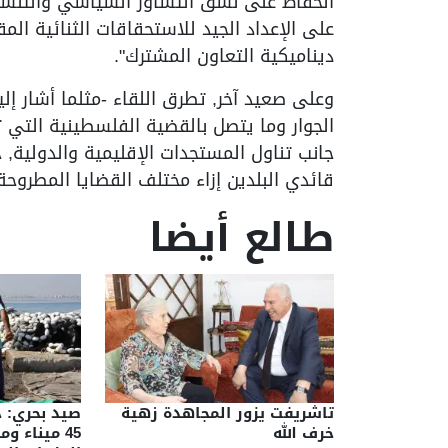
الحفاظ على نسق التشاور السياسي والتنسيق
على الإعداد الجيد للاستحقاقات الثنائية المق
ديناميكية التعاون المشترك".
وعلى صعيد آخر, تطرق اللقاء -مثلما أشار إ
الجوار وما يتصل بالقضية الفلسطينية التي 
جانب تناول المستجدات الإقليمية والدولية, 
قائدي البلدين إزاء مختلف القضايا المطروحة"
طالع أيضا
تاشريفت يزور المجاهدة زهية
صيد بحري: 
خرف الله
45 ميناء و