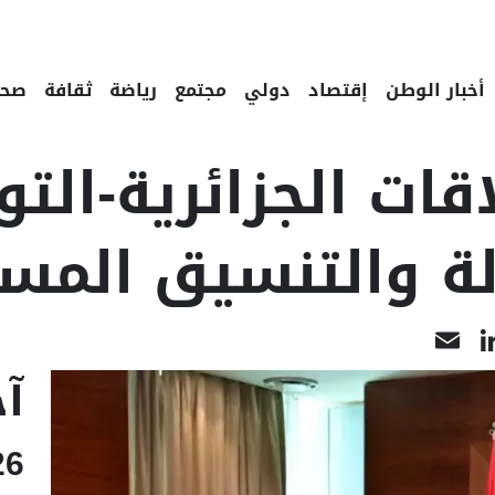
أخبار الوطن
إقتصاد
دولي
مجتمع
رياضة
ثقافة
صحة
قات الجزائرية-الت
دلة والتنسيق المس
LinkedIn
Email
Face
آخ
26