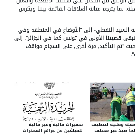
 الوثيق بين البلدين على مختلف الأصعدة والعمل
بلة, بما يترجم متانة العلاقات القائمة بيننا ويكرس
ليه السيد النفطي- إلى "الأوضاع في المنطقة وفي
تبقى قضيتنا الأولى في تونس كما في الجزائر", إلى
حيث "تم التأكيد, مرة أخرى, على انسجام مواقف
.
حملة وطنية لتنظيف
تحفيزات مالية وغير مالية
ملجأ صيد عبر مختلف
للمبلغين عن جرائم المخدرات