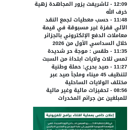
12:09
-
تاشريفت يزور المجاهدة زهية
خرف الله
11:48
-
حسب معطيات تجمع النقد
الآلي قفزة غير مسبوقة في قيمة
معاملات الدفع الإلكتروني بالجزائر
خلال السداسي الأول من 2026
11:35
-
طقس : موجة حر شديدة
تمس ثلاث ولايات ابتداءً من السبت
11:27
-
صيد بحري: حملة وطنية
لتنظيف 45 ميناء وملجأ صيد عبر
مختلف الولايات الساحلية
08:56
-
تحفيزات مالية وغير مالية
للمبلغين عن جرائم المخدرات