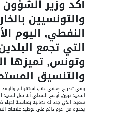
أكد وزير الشؤون ا
والتونسيين بالخار
النفطي, اليوم الأر
التي تجمع البلدين
وتونس, تميزها الث
والتنسيق المستم
وفي تصريح صحفي عقب استقباله, والوفد ال
المجيد تبون, أوضح النفطي أنه نقل للسيد 
سعيد, الذي جدد له تهانيه بمناسبة إحياء ذك
يحدوه من "عزم دائم على توطيد علاقات التعا