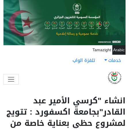
جاوز إلى المحتوى الرئيسي
Tamazight
Arabic
خدمات
تلفزة الواب
انشاء "كرسي الأمير عبد
القادر"بجامعة اكسفورد : تتويج
لمشروع حظي بعناية خاصة من