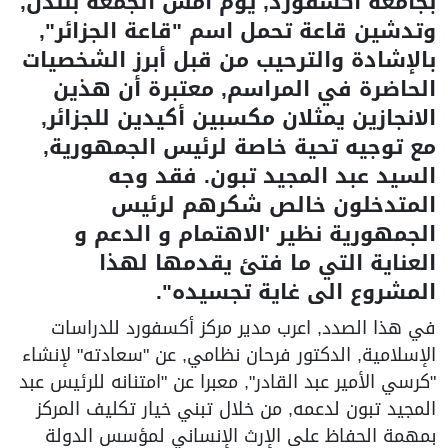
بجامعة اكسفورد, يوم أمس الجمعة بلندن,
وتدشين قاعة تحمل اسم "قاعة الجزائر",
بالإشادة والترحيب من قبل أبرز الشخصيات
الحاضرة في المراسم, معتبرة أن هذين
الانجازين يمثلان مكسبين أكيدين للجزائر,
مع توجيه تحية خاصة لرئيس الجمهورية,
السيد عبد المجيد تبون. فقد وجه
المتدخلون خالص شكرهم لرئيس
الجمهورية نظير 'الاهتمام و الدعم و
العناية التي ما فتئ يقدمها لهذا
المشروع الى غاية تجسيده".
في هذا الصدد, اعرب مدير مركز أكسفورد للدراسات
الإسلامية, الدكتور فرحان نظامي, عن "سعادته" لإنشاء
"كرسي الأمير عبد القادر", معبرا عن "امتنانه للرئيس عبد
المجيد تبون لدعمه, من خلال تبني خيار تكليف المركز
بمهمة الحفاظ على الإرث الإنساني لمؤسس الدولة