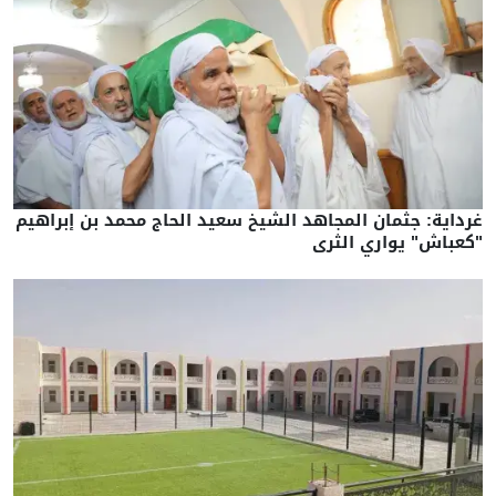
غرداية: جثمان المجاهد الشيخ سعيد الحاج محمد بن إبراهيم
"كعباش" يواري الثرى