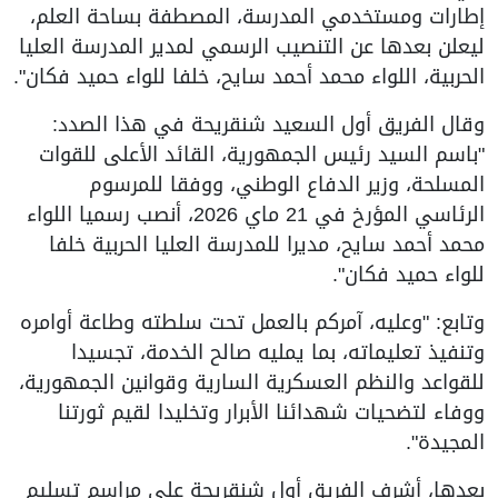
إطارات ومستخدمي المدرسة، المصطفة بساحة العلم،
ليعلن بعدها عن التنصيب الرسمي لمدير المدرسة العليا
الحربية، اللواء محمد أحمد سايح، خلفا للواء حميد فكان".
وقال الفريق أول السعيد شنقريحة في هذا الصدد:
"باسم السيد رئيس الجمهورية، القائد الأعلى للقوات
المسلحة، وزير الدفاع الوطني، ووفقا للمرسوم
الرئاسي المؤرخ في 21 ماي 2026، أنصب رسميا اللواء
محمد أحمد سايح، مديرا للمدرسة العليا الحربية خلفا
للواء حميد فكان".
وتابع: "وعليه، آمركم بالعمل تحت سلطته وطاعة أوامره
وتنفيذ تعليماته، بما يمليه صالح الخدمة، تجسيدا
للقواعد والنظم العسكرية السارية وقوانين الجمهورية،
ووفاء لتضحيات شهدائنا الأبرار وتخليدا لقيم ثورتنا
المجيدة".
بعدها، أشرف الفريق أول شنقريحة على مراسم تسليم