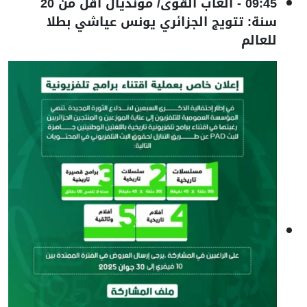
09:45
-
ألعاب القوى/ مونديال أقل من 20
سنة: تتويج الجزائري يونس عياشي بطلا
للعالم