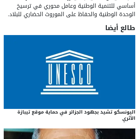
أساسي للتنمية الوطنية وعامل محوري في ترسيخ
الوحدة الوطنية والحفاظ على الموروث الحضاري للبلاد.
طالع أيضا
اليونسكو تشيد بجهود الجزائر في حماية موقع تيبازة
الأثري