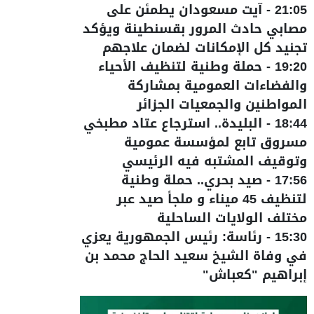
21:05
-
آيت مسعودان يطمئن على
مصابي حادث المرور بقسنطينة ويؤكد
تجنيد كل الإمكانات لضمان علاجهم
19:20
-
حملة وطنية لتنظيف الأحياء
والفضاءات العمومية بمشاركة
المواطنين والجمعيات الجزائر
18:44
-
البليدة.. استرجاع عتاد مطبخي
مسروق تابع لمؤسسة عمومية
وتوقيف المشتبه فيه الرئيسي
17:56
-
صيد بحري.. حملة وطنية
لتنظيف 45 ميناء و ملجأ صيد عبر
مختلف الولايات الساحلية
15:30
-
رئاسة: رئيس الجمهورية يعزي
في وفاة الشيخ سعيد الحاج محمد بن
إبراهيم "كعباش"