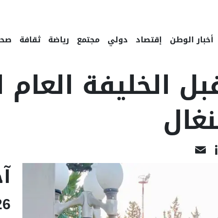
أخبار الوطن
إقتصاد
دولي
مجتمع
رياضة
ثقافة
صحة
ل الخليفة العام 
نغال
LinkedIn
Email
Fac
آخ
26