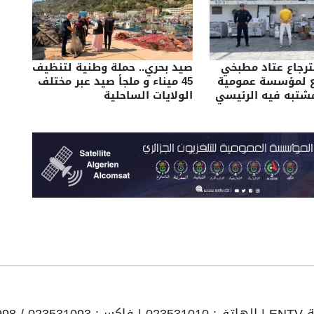
سترجاع عتاد مطبخي
صيد بحري.. حملة وطنية لتنظيف
ع لمؤسسة عمومية
45 ميناء و ملجأ صيد عبر مختلف
شتبه فيه الرئيسي
الولايات الساحلية