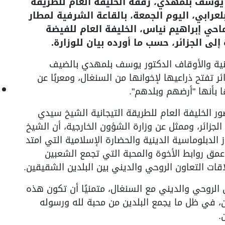
 يوسف بلمهدي، رفقة الخليفة العام للطريقة
عرابي، اليوم الجمعة، بالقاعة الشرفية لمطار
حي إبراهيم نياس، الخليفة العام للفيضة
إلى الجزائر، حسب ما أورده بيان للوزارة.
دينية والأوقاف الدكتور يوسف بلمهدي بالضيف
ئر تفتح ذراعيها لإخوانها من السنغال، ومعربًا عن
 بأنها "أرضهم وبلدهم".
ور الخليفة العام للطريقة التيجانية الشيخ سيدي
جزائر، وممثل عن وزارة الشؤون الخارجية، أن الشيخ
ز الدبلوماسية الدينية والحضارة الإسلامية التي امتد
عمق روابط الأخوة والمحبة التي تجمع الشعبين
قات التعاون الروحي والديني بين البلدين الشقيقين.
ون الروحي والديني مع السنغال، متمنيًا أن تكون هذه
فين، في ظل ما يجمع البلدين من محبة لله ورسوله
.