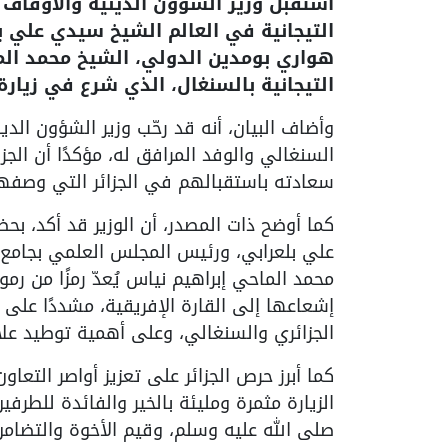
استقبل وزير الشؤون الدينية والأوقاف
التيجانية في العالم الشيخ سيدي علي بل
هواري بومدين الدولي، الشيخ محمد الما
التيجانية بالسنغال، الذي شرع في زيارة 
وأضاف البيان، أنه قد رحّب وزير الشؤون ال
السنغالي والوفد المرافق له، مؤكدًا أن الجزا
سعادته باستقبالهم في الجزائر التي وصفها
كما أوضح ذات المصدر، أن الوزير قد أكد، بحض
علي بلعرابي، ورئيس المجلس العلمي بجامع ال
محمد الماحي إبراهيم نياس يُعدّ رمزًا من رمو
إشعاعها إلى القارة الإفريقية، مشددًا على 
الجزائري والسنغالي، وعلى أهمية توطيد علا
كما أبرز حرص الجزائر على تعزيز أواصر التعا
الزيارة مثمرة ومليئة بالخير والفائدة للطر
صلى الله عليه وسلم، وقيم الأخوة والتضامن