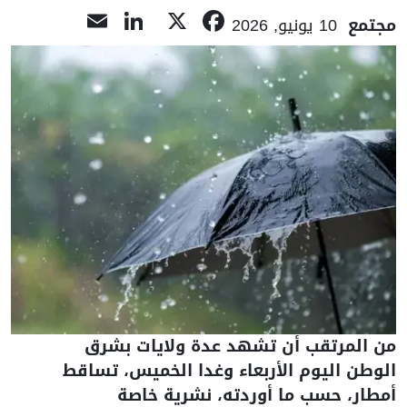
LinkedIn
Email
Facebook
X
مجتمع
10 يونيو, 2026
من المرتقب أن تشهد عدة ولايات بشرق
الوطن اليوم الأربعاء وغدا الخميس، تساقط
أمطار، حسب ما أوردته، نشرية خاصة