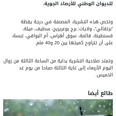
للديوان الوطني للأرصاد الجوية.
وتخص هذه النشرية، المصنفة في درجة يقظة
"برتقالي"، ولايات: برج بوعريريج، سطيف، ميلة،
قسنطينة، قالمة، سوق أهراس، أم البواقي، تبسة،
على أن تتراوح كميتها بين 20 و40 ملم.
وتمتد صلاحية النشرية بداية من الساعة الثالثة من زوال
اليوم الأربعاء إلى غاية الثالثة صباحا من يوم غد
الخميس.
طالع أيضا