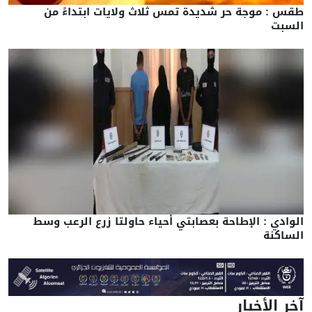
طقس : موجة حر شديدة تمس ثلاث ولايات ابتداءً من
السبت
الوادي : الإطاحة بعصابتي أحياء حاولتا زرع الرعب وسط
الساكنة
آخر الأخبار