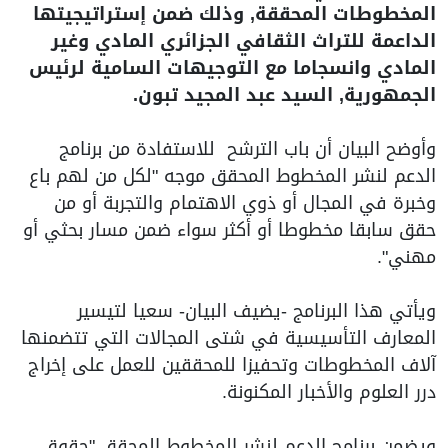
المخطوطات المحققة, وذلك ضمن إستراتيجيتها
الداعمة للتراث الثقافي الجزائري المادي وغير
المادي وانسجاما مع التوجيهات السامية لرئيس
الجمهورية, السيد عبد المجيد تبون.
وأوضح البيان أن باب الترشح للاستفادة من برنامج
الدعم لنشر المخطوط المحقق موجه "لكل من لهم باع
وخبرة في المجال أو ذوي الاهتمام والتجربة أو من
حقق سابقا مخطوطا أو أكثر سواء ضمن مسار بحثي أو
مهني".
ويأتي هذا البرنامج -يضيف البيان- سعيا لتيسير
المعارف التأسيسية في شتى المجالات التي تتضمنها
آلاف المخطوطات وتحفيزا للمحققين للعمل على إخراج
درر العلوم والأخبار المكنونة.
ويضمن برنامج الدعم لنشر المخطوط المحقق "حقوق