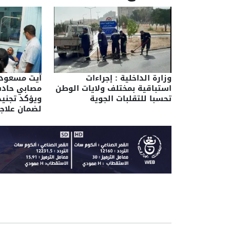
وزارة الداخلية : إجراءات
آيت مسعودا
استباقية بمختلف ولايات الوطن
مصابي حادث
تحسبا للتقلبات الجوية
ويؤكد تجنيد
لضمان علاج