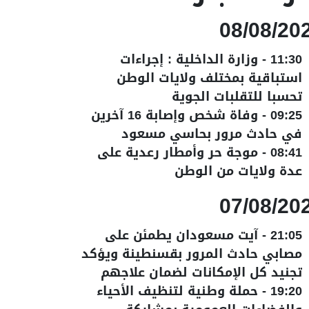
08/08/20
11:30
-
وزارة الداخلية : إجراءات
استباقية بمختلف ولايات الوطن
تحسبا للتقلبات الجوية
09:25
-
وفاة شخص وإصابة 16 آخرين
في حادث مرور بحاسي مسعود
08:41
-
موجة حر وأمطار رعدية على
عدة ولايات من الوطن
07/08/20
21:05
-
آيت مسعودان يطمئن على
مصابي حادث المرور بقسنطينة ويؤكد
تجنيد كل الإمكانات لضمان علاجهم
19:20
-
حملة وطنية لتنظيف الأحياء