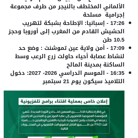
الألماني المختطف بالنيجر من طرف مجموعة
إجرامية مسلحة
17:26
-
إسبانيا: الإطاحة بشبكة لتهريب
الحشيش القادم من المغرب إلى أوروبا وحجز
10.5 طن
17:09
-
أمن ولاية عين تموشنت : وضع حد
لنشاط عصابة أحياء حاولت زرع الرعب وسط
الساكنة بمدينة المالح
16:35
-
الموسم الدراسي 2026- 2027: دخول
التلاميذ سيكون يوم 21 سبتمبر