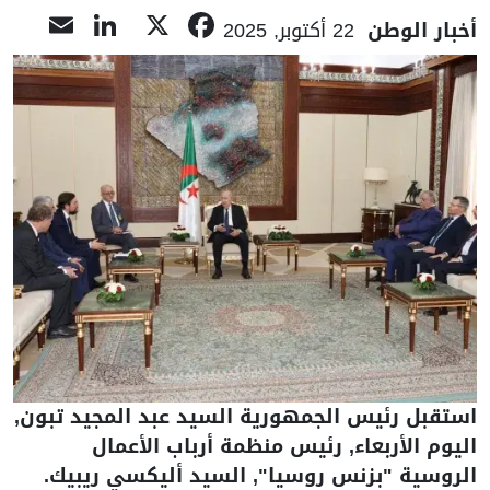
nkedIn
ail
Facebook
X
أخبار الوطن
22 أكتوبر, 2025
استقبل رئيس الجمهورية السيد عبد المجيد تبون,
اليوم الأربعاء, رئيس منظمة أرباب الأعمال
الروسية "بزنس روسيا", السيد أليكسي ريبيك.