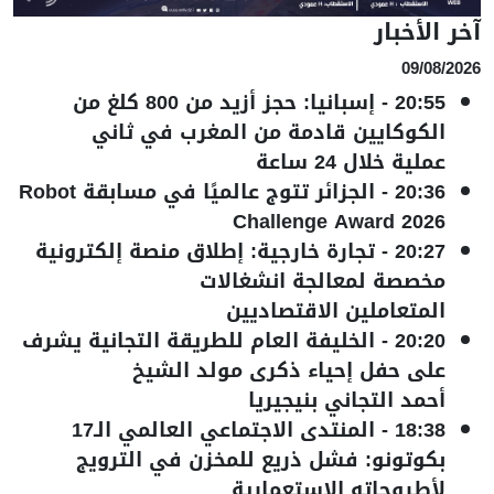
آخر الأخبار
09/08/2026
20:55
-
إسبانيا: حجز أزيد من 800 كلغ من
الكوكايين قادمة من المغرب في ثاني
عملية خلال 24 ساعة
20:36
-
الجزائر تتوج عالميًا في مسابقة Robot
Challenge Award 2026
20:27
-
تجارة خارجية: إطلاق منصة إلكترونية
مخصصة لمعالجة انشغالات
المتعاملين الاقتصاديين
20:20
-
الخليفة العام للطريقة التجانية يشرف
على حفل إحياء ذكرى مولد الشيخ
أحمد التجاني بنيجيريا
18:38
-
المنتدى الاجتماعي العالمي الـ17
بكوتونو: فشل ذريع للمخزن في الترويج
لأطروحاته الاستعمارية