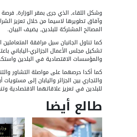
وشكل اللقاء, الذي جرى بمقر الوزارة, فرصة لا
وآفاق تطويرها لاسيما من خلال تعزيز الشراك
المصالح المشتركة للبلدين, يضيف البيان.
كما تناول الجانبان سبل مرافقة المتعاملين 
تشكيل مجلس الأعمال الجزائري-الياباني باعتبا
والمؤسسات الاقتصادية في البلدين واستكشا
كما أكدا حرصهما على مواصلة التشاور والتن
والتجاري بين الجزائر واليابان إلى مستويات 
للبلدين في تعزيز علاقاتهما الاقتصادية وتن
طالع أيضا