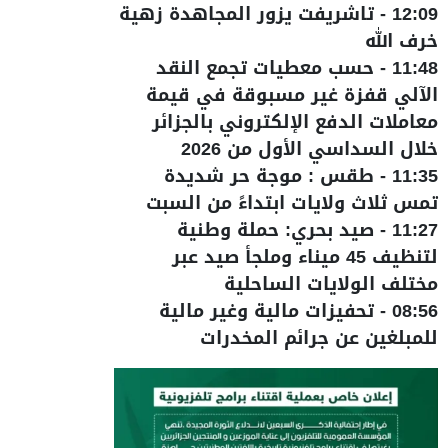
12:09
-
تاشريفت يزور المجاهدة زهية
خرف الله
11:48
-
حسب معطيات تجمع النقد
الآلي قفزة غير مسبوقة في قيمة
معاملات الدفع الإلكتروني بالجزائر
خلال السداسي الأول من 2026
11:35
-
طقس : موجة حر شديدة
تمس ثلاث ولايات ابتداءً من السبت
11:27
-
صيد بحري: حملة وطنية
لتنظيف 45 ميناء وملجأ صيد عبر
مختلف الولايات الساحلية
08:56
-
تحفيزات مالية وغير مالية
للمبلغين عن جرائم المخدرات