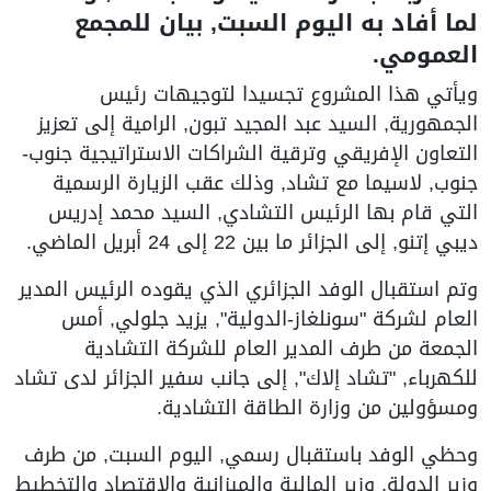
لما أفاد به اليوم السبت, بيان للمجمع
العمومي.
ويأتي هذا المشروع تجسيدا لتوجيهات رئيس
الجمهورية, السيد عبد المجيد تبون, الرامية إلى تعزيز
التعاون الإفريقي وترقية الشراكات الاستراتيجية جنوب-
جنوب, لاسيما مع تشاد, وذلك عقب الزيارة الرسمية
التي قام بها الرئيس التشادي, السيد محمد إدريس
ديبي إتنو, إلى الجزائر ما بين 22 إلى 24 أبريل الماضي.
وتم استقبال الوفد الجزائري الذي يقوده الرئيس المدير
العام لشركة "سونلغاز-الدولية", يزيد جلولي, أمس
الجمعة من طرف المدير العام للشركة التشادية
للكهرباء, "تشاد إلاك", إلى جانب سفير الجزائر لدى تشاد
ومسؤولين من وزارة الطاقة التشادية.
وحظي الوفد باستقبال رسمي, اليوم السبت, من طرف
وزير الدولة, وزير المالية والميزانية والاقتصاد والتخطيط