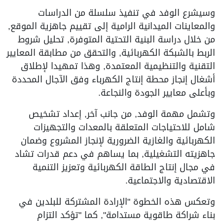
وسيشرع الوفد في تنفيذ سلسلة من الدراسات
والمعاينات الميدانية الرامية إلى تقييم جاهزية الموقع,
من خلال دراسة البنية التحتية المتوفرة, تحليل شروط
الربط بالشبكة الكهربائية, والتحقق من مطابقة المعايير
التقنية والتنظيمية المعتمدة, وهذا تمهيدا لإطلاق
أشغال إنجاز محطة إنتاج الكهرباء وفق الآجال المحددة
وبأعلى معايير الجودة والنجاعة.
وتشمل مهمة الوفد, من جانب آخر, إعداد تشخيص
شامل للاحتياجات المتعلقة بالمعدات والتجهيزات
الكهربائية والغازية الضرورية لإنجاز المشروع وضمان
جاهزيته التشغيلية, بما يساهم في دعم قدرات تشاد
في مجال إنتاج الطاقة الكهربائية وتعزيز التنمية
الاقتصادية والاجتماعية.
وتعكس هذه الخطوة "الإرادة المشتركة للبلدين في
بناء شراكة طاقوية مستدامة", كما "تؤكد التزام