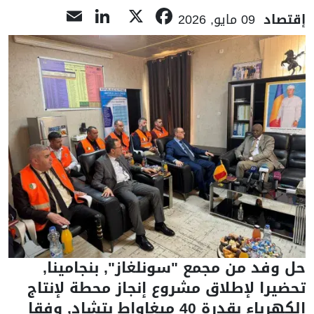
LinkedIn
Email
Facebook
X
إقتصاد
09 مايو, 2026
حل وفد من مجمع "سونلغاز", بنجامينا,
تحضيرا لإطلاق مشروع إنجاز محطة لإنتاج
الكهرباء بقدرة 40 ميغاواط بتشاد, وفقا