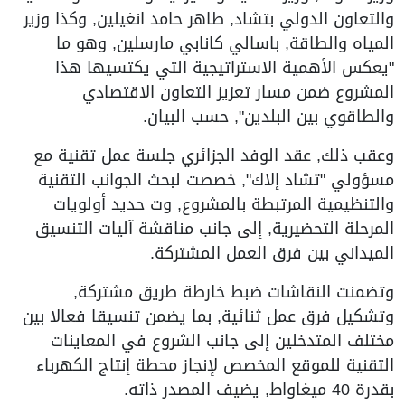
والتعاون الدولي بتشاد, طاهر حامد انغيلين, وكذا وزير
المياه والطاقة, باسالي كانابي مارسلين, وهو ما
"يعكس الأهمية الاستراتيجية التي يكتسيها هذا
المشروع ضمن مسار تعزيز التعاون الاقتصادي
والطاقوي بين البلدين", حسب البيان.
وعقب ذلك, عقد الوفد الجزائري جلسة عمل تقنية مع
مسؤولي "تشاد إلاك", خصصت لبحث الجوانب التقنية
والتنظيمية المرتبطة بالمشروع, وت حديد أولويات
المرحلة التحضيرية, إلى جانب مناقشة آليات التنسيق
الميداني بين فرق العمل المشتركة.
وتضمنت النقاشات ضبط خارطة طريق مشتركة,
وتشكيل فرق عمل ثنائية, بما يضمن تنسيقا فعالا بين
مختلف المتدخلين إلى جانب الشروع في المعاينات
التقنية للموقع المخصص لإنجاز محطة إنتاج الكهرباء
بقدرة 40 ميغاواط, يضيف المصدر ذاته.