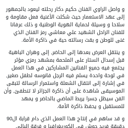
و واصل الراوي الفنان حكيم دكار رحلته ليعود بالجمهور
إلى عهد الاستعمار حيث شكلت الأغنية فعل مقاومة و
سلاحا و وسيلة لحماية الهوية الوطنية و ذلك عرفانا
للفنان الراحل الشهيد علي معاشي رمز الفنان الذي
غنى للوطن و بقت رسالته حية في ذاكرة الأمة.
و ينتقل العرض بعدها إلى الحاضر, إلى وهران الباهية
قبل إسدال الستار على الملحمة بمشهد رمزي مؤثر
يجتمع فيه جميع الفنانين المشاركين في هذا العمل
في لوحة واحدة يسلم فيه الرجل فانوسه لطفل صغير,
في إشارة إلى انتقال الشعلة واستمرار الرسالة لتبقى
الموسيقى شاهدة على أن ذاكرة الجزائر لا تنطفئ, وأن
الفن سيظل جسرا يربط الماضي بالحاضر و يمهد
للمستقبل و يحفظ ذاكرة الأمة.
و قد ساهم في إنتاج هذا العمل الذي دام قرابة ال90
دقيقة فريد حوش في الكوريغرافيا و فرقة البالي