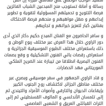
رسالة و أمانة تستوجب منح المبدعين الشباب الفائزين
فرصة التتويج و تحميلهم المسؤولية لتقوية و تطوير
إبداعهم و صقل مواهبهم و منحهم فرصة الاحتكاك
بفنانين كبار لتعزيز خبراتهم و تجاربهم.
و سافر الحاضرون مع الفنان المبدع حكيم دكار الذي أدى
دور الراوي خلال هذا العرض عبر مختلف ربوع الوطن و
ذلك باستعراض مختلف الطبوع الموسيقية الجزائرية و
استعراض رقصات بالي الفنون التشكيلية و وقع بصمات
الفنون البصرية انطلاقا من تيبازة عند الضريح الملكي
الموريتاني مهد الحضارات.
و قاد الراوي الجمهور في سفر موسيقي وبصري عبر
مختلف مناطق الجزائر, لاكتشاف روح الجنوب الكبير
بإيقاعات الديوان والتارقي وأصوات الأمزاد والتيندي ثم
إلى تلمسان الأندلسي و المالوف القسنطيني ثم إلى
التراث القبائلي العريق و الشعبي العاصمي.