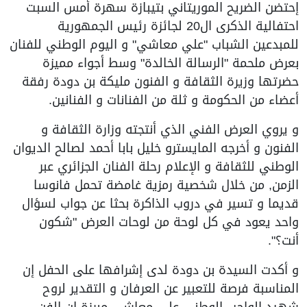
إحتضن الضريح الموريتاني بتيبازة سهرة أمس السبت
احتفالية الذكرى ال20 لجائزة رئيس الجمهورية
للمبدعين الشباب "علي معاشي" و اليوم الوطني للفنان
بعرض ملحمة "الرسالة الخالدة" وسط أجواء مميزة
حضرتها وزيرة الثقافة و الفنون مليكة بن دودة رفقة
أعضاء من الحكومة و ثلة من الفنانات و الفنانين.
و يروي العرض الفني الذي أنتجته وزارة الثقافة و
الفنون و أخرجه المايسترو خليل بابا أحمد لصالح الديوان
الوطني للثقافة و الإعلام رحلة الفنان الجزائري عبر
الزمن, من خلال شخصية رمزية غامضة تحمل فانوسا
قديما و تسير في دروب الذاكرة بحثا عن جواب لسؤال
واحد يعود في كل لوحة من لوحات العرض "شكون
أنت؟".
و أكدت السيدة بن دودة لدى إشرافها على الحفل إن
المناسبة فرصة للتعبير عن العرفان و التقدير لروح
شهيد الواجب الوطني علي معاشي مبرزة إن الفن