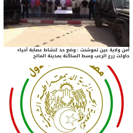
أمن ولاية عين تموشنت : وضع حد لنشاط عصابة أحياء
حاولت زرع الرعب وسط الساكنة بمدينة المالح