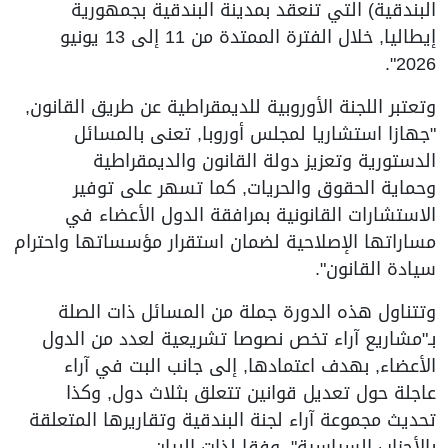
البندقية) التي تنعقد بمدينة البندقية بجمهورية
إيطاليا, خلال الفترة الممتدة من 11 إلى 13 يونيو
2026".
وتعتبر اللجنة الأوروبية للديمقراطية عن طريق القانون,
"جهازا استشاريا لمجلس أوروبا, تعنى بالمسائل
الدستورية وتعزيز دولة القانون والديمقراطية
وحماية الحقوق والحريات, كما تسهر على توفير
الاستشارات القانونية بمرافقة الدول الأعضاء في
مساراتها الإصلاحية لضمان استقرار مؤسساتها واحترام
سيادة القانون".
وتتناول هذه الدورة جملة من المسائل ذات الصلة
بـ"مشاريع آراء تخص نصوصا تشريعية لعدد من الدول
الأعضاء, بهدف اعتمادها, إلى جانب البت في آراء
عاجلة حول تعديل قوانين تتعلق بثلاث دول, وكذا
تحديث مجموعة آراء لجنة البندقية وتقاريرها المتعلقة
بالأحزاب السياسية", وفقا لذات البيان.