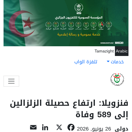
جاوز إلى المحتوى الرئيسي
Tamazight
Arabic
خدمات
تلفزة الواب
فنزويلا: ارتفاع حصيلة الزلزالين
إلى 589 وفاة
LinkedIn
Email
Facebook
X
دولي
26 يونيو, 2026