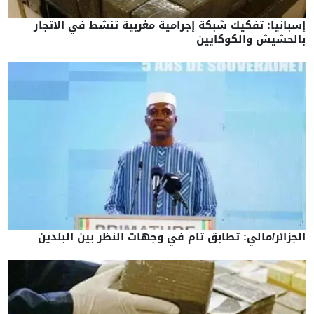
إسبانيا: تفكيك شبكة إجرامية مغربية تنشط في الاتجار
بالحشيش والكوكايين
الجزائر/مالي: تطابق تام في وجهات النظر بين البلدين