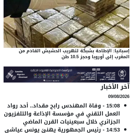
إسبانيا: الإطاحة بشبكة لتهريب الحشيش القادم من
المغرب إلى أوروبا وحجز 10.5 طن
آخر الأخبار
09/08/2026
15:08
-
وفاة المهندس رابح مقداد.. أحد رواد
العمل التقني في مؤسسة الإذاعة والتلفزيون
الجزائري خلال سبعينيات القرن الماضي
14:53
-
رئيس الجمهورية يهنئ يونس عياشي