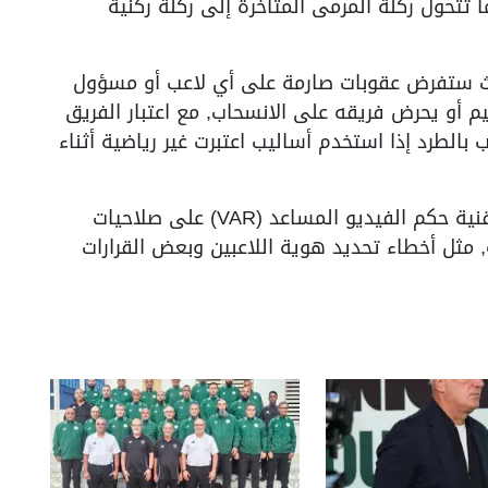
تتحول ركلة المرمى المتأخرة إلى ركلة ركنية
يث ستفرض عقوبات صارمة على أي لاعب أو مسؤول
يم أو يحرض فريقه على الانسحاب, مع اعتبار الفريق
بالطرد إذا استخدم أساليب اعتبرت غير رياضية أثناء
وفي إطار تعزيز العدالة التحكيمية, حصلت تقنية حكم الفيديو المساعد (VAR) على صلاحيات
مثل أخطاء تحديد هوية اللاعبين وبعض القرارات