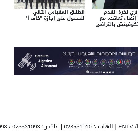
ائري لكرة القدم
انطلاق المقياس الثاني
 إنهاء تعاقده مع
للحصول على إجازة "كاف أ"
يتكوفيتش بالتراضي