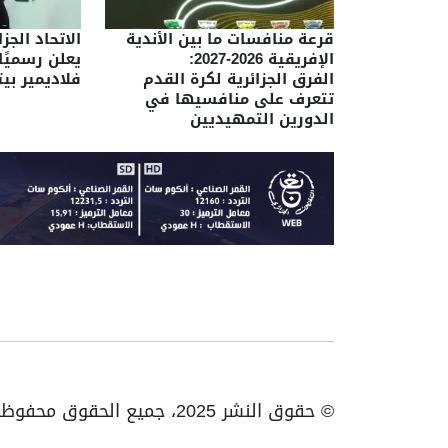
قرعة منافسات ما بين الأندية
الاتحاد الجز
الإفريقية 2026-2027:
يعلن رسميًا
الفرق الجزائرية لكرة القدم
فلاديمير ب
تتعرف على منافسيها في
الدورين التمهيديين
© حقوق النشر 2025، جميع الحقوق محفوظة ENTV | الهاتف: 023531010 | فاكس: 023531093 / 023531998