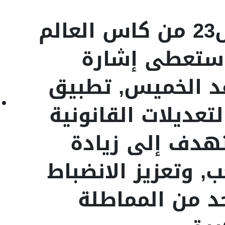
ستعرف النسخة ال23 من كاس العالم
 ستعطى إشارة
د الخميس, تطبيق
عديلات القانونية
تهدف إلى زيادة
, وتعزيز الانضباط
حد من المماطلة