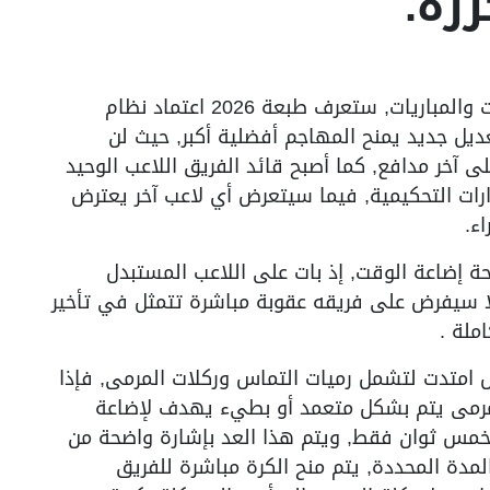
رة.
ففي نسخة استثنائية من حيث عدد المنتخبات والمباريات, ستعرف طبعة 2026 اعتماد نظام
يل جديد يمنح المهاجم أفضلية أكبر, حيث لن
ى آخر مدافع, كما أصبح قائد الفريق اللاعب الوحيد
ارات التحكيمية, فيما سيتعرض أي لاعب آخر يعترض
ء.
ة إضاعة الوقت, إذ بات على اللاعب المستبدل
لال 10 ثوان فقط, وإلا سيفرض على فريقه عقوبة مباشرة تتمثل في تأخير
ملة .
بل امتدت لتشمل رميات التماس وركلات المرمى, فإذا
المرمى يتم بشكل متعمد أو بطيء يهدف لإضاعة
 خمس ثوان فقط, ويتم هذا العد بإشارة واضحة من
مدة المحددة, يتم منح الكرة مباشرة للفريق