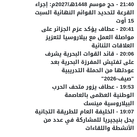
21:40
-
حج موسم 1448هـ/2027م: إجراء
القرعة لتحديد القوائم النهائية السبت
15 أوت
20:41
-
عطاف يؤكد عزم الجزائر على
مواصلة العمل مع بيلاروسيا لتعزيز
العلاقات الثنائية
20:06
-
قائد القوات البحرية يشرف
على تفتيش المفرزة البحرية بعد
عودتها من الحملة التدريبية
"صيف-2026"
19:53
-
عطاف يزور متحف الحرب
الوطنية العظمى بالعاصمة
البيلاروسية مينسك
19:07
-
الخليفة العام للطريقة التجانية
يحل بنيجيريا للمشاركة في عدد من
الأنشطة واللقاءات