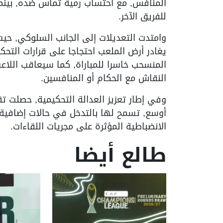
المنافس, مع احتساب رمية تماس ضده, بينما 
للفريق الآخر.
وامتدت التعديلات إلى الجانب السلوكي, ح
يغادر أرض الملعب احتجاجا على قرارات التحك
المنسحب خاسرا للمباراة, كما سيعاقب اللاعب 
النقاش مع الحكام أو المنافسين.
أوسع, تسمح لها بالتدخل في حالات إضافية, 
الانضباطية المؤثرة على مجريات اللقاءات.
طالع أيضا