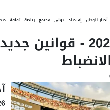
أخبار الوطن
إقتصاد
دولي
مجتمع
رياضة
ثقافة
صحة
كأس العالم 2026 - قواني
لانضباط
Linke
Email
F
آخ
26