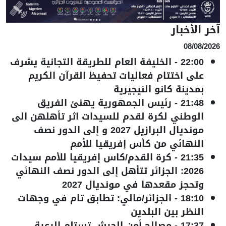
آخر الأخبار
08/08/2026
22:00
-
الخليفة العام للطريقة التجانية يشرف
على اختتام فعاليات تحفيظ القرآن الكريم
بمدينة كانو النيجيرية
21:48
-
رئيس الجمهورية يهنئ الفريق
الوطني لكرة لقدم للسيدات اثر تأهلهن الى
مونديال البرازيل 2027 و إلى الدور نصف
النهائي من كأس إفريقيا للأمم
21:35
-
كرة القدم/كاس إفريقيا للأمم سيدات
2026: الجزائر تتأهل إلى الدور نصف النهائي
وتحجز مقعدها في مونديال 2027
18:10
-
الجزائر/مالي: تطابق تام في وجهات
النظر بين البلدين
17:37
-
مصالح أمن الجيش تستلم الرعية