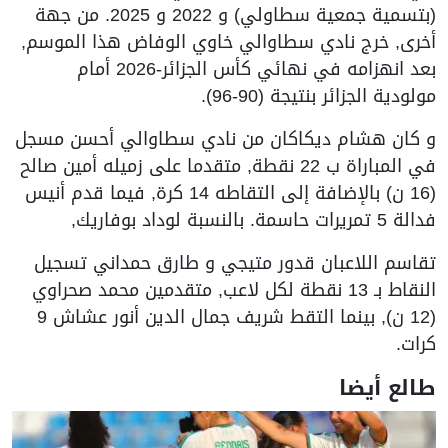
(بتسمية جمعية سطاولي) و 2022 و 2025. من جهة
أخرى, خرج نادي سطاوالي خاوي الوفاض هذا الموسم,
بعد انهزامه في نهائي كأس الجزائر-2026 أمام
مولودية الجزائر بنتيجة (90-96).
و كان هشام ديكاكان من نادي سطاوالي أحسن مسجل
في المباراة ب 22 نقطة, متقدما على زميله أمين صالح
(16 ن) بالإضافة إلى التقاطه 14 كرة, فيما قدم أنيس
فدالة 5 تمريرات حاسمة. بالنسبة لوداد بوفاريك,
تقاسم اللاعبان قدور متيجي و طارق حمداني تسجيل
النقاط بـ 13 نقطة لكل لاعب, متقدمين محمد صحراوي
(12 ن), بينما التقط شريف جمال الدين أنور عشاش 9
كرات.
طالع أيضا