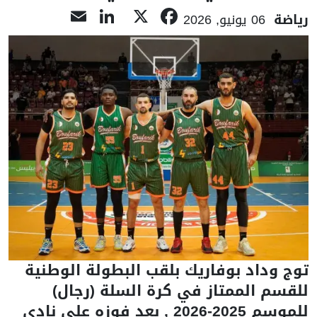
LinkedIn
Email
Facebook
X
رياضة
06 يونيو, 2026
توج وداد بوفاريك بلقب البطولة الوطنية
للقسم الممتاز في كرة السلة (رجال)
للموسم 2025-2026 , بعد فوزه على نادي