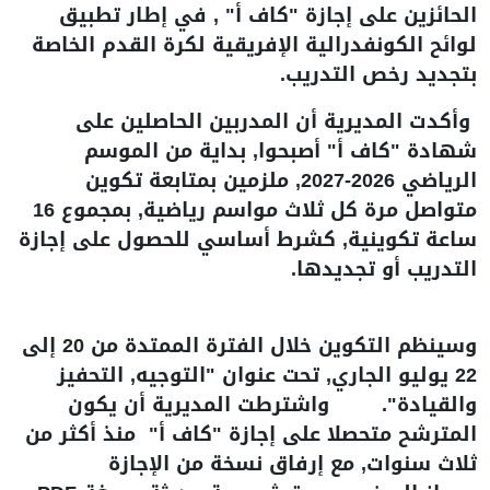
الحائزين على إجازة "كاف أ" , في إطار تطبيق
لوائح الكونفدرالية الإفريقية لكرة القدم الخاصة
بتجديد رخص التدريب.
وأكدت المديرية أن المدربين الحاصلين على
شهادة "كاف أ" أصبحوا, بداية من الموسم
الرياضي 2026-2027, ملزمين بمتابعة تكوين
متواصل مرة كل ثلاث مواسم رياضية, بمجموع 16
ساعة تكوينية, كشرط أساسي للحصول على إجازة
التدريب أو تجديدها.
وسينظم التكوين خلال الفترة الممتدة من 20 إلى
22 يوليو الجاري, تحت عنوان "التوجيه, التحفيز
والقيادة". واشترطت المديرية أن يكون
المترشح متحصلا على إجازة "كاف أ" منذ أكثر من
ثلاث سنوات, مع إرفاق نسخة من الإجازة