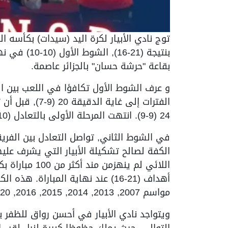
توج نادي الأبيار لكرة اليد (سيدات) بكأسه ا
بقاعة "حرشة حسان" بالجزائر عاصمة.
و عرف الشوط الأول تكافؤا في اللعب بين ال
الفترات إلى غاي
24 (9-9). انتهت المرحلة الأولى بالتعادل (10-10).
الكفة لصالح تشكيلة الأبيار التي يشرف عليها
اللائي لم ينهز
أهداف (21-16) عند نهاية المبارا
مواسم 2007, 2013, 2014, 2015, 2016, 2020 و 2022 و 2025.
ويتواجد نادي الأبيار في أحسن رواق للظفر ب
التوالي, حيث يملك حظوظا كبيرة لنيل لقب ا