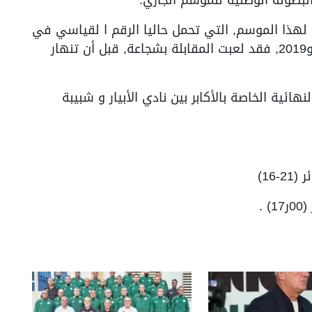
ة لهذا الموسم, التي تحمل حاليا الرقم ا لقياسي في
عدد الكؤوس (20), أحرزتها بين عامي 1988 و2019, فقد لعبت المقابلة بشجاعة, قبل أن تنهار
القاعة (00ر17) المباراة النهائية الخاصة بالأكابر بين نادي الأبيار و شبيبة
16)
.