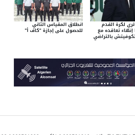
ائري لكرة القدم
انطلاق المقياس الثاني
 إنهاء تعاقده مع
للحصول على إجازة "كاف أ"
يتكوفيتش بالتراضي