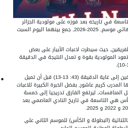
لتاسعة في تاريخه بعد فوزه على مولودية الجزائر
بنتيجة (21-16), الشوط الأول (10-10) في نهائي موسم, 2025-2026, جمع بينهما اليوم السبت
فريقين, حيث سيطرت لاعبات الأبيار على بعض
ة الدقيقة 20 (9-7), قبل أن تعود المولودية بقوة و تعدل النتيجة في الدقيقة
في الشوط الثاني, تواصل التعادل بين الفريقين إلى غاية الدقيقة (43: 13-13) قبل أن تميل
 المدرب كريم عاشور, بفضل الخبرة الكبيرة للاعبات
من مند أكثر من 100 مباراة بكل المنافسات, ليرتفع الفارق تدريجيا إلى خمسة
ة. هذه الكأس هي التاسعة في تاريخ النادي العاصمي بعد
الثنائية (البطولة و الكأس) للموسم الثاني على
لبطولة الوطنية للموسم الجاري.