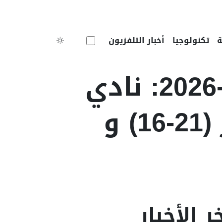
Toggle theme
تكنولوجيا
أخبار التلفزيون
كرة اليد (سيدات) - كأس الجزائر-2026: نادي
الأبيار يفوز على مولودية الجزائر (21-16) و
ر الأخبار