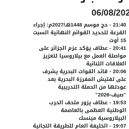
06/08/20
21:40
-
حج موسم 1448هـ/2027م: إجراء
القرعة لتحديد القوائم النهائية السبت
15 أوت
20:41
-
عطاف يؤكد عزم الجزائر على
مواصلة العمل مع بيلاروسيا لتعزيز
العلاقات الثنائية
20:06
-
قائد القوات البحرية يشرف
على تفتيش المفرزة البحرية بعد
عودتها من الحملة التدريبية
"صيف-2026"
19:53
-
عطاف يزور متحف الحرب
الوطنية العظمى بالعاصمة
البيلاروسية مينسك
19:07
-
الخليفة العام للطريقة التجانية