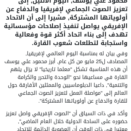
محمود علي يوسف, اليوم الاثنين, إلى
تعزيز الصوت الجماعي لإفريقيا والدفاع عن
أولوياتها المشتركة, مشيرا إلى أن الاتحاد
الإفريقي يواصل تنفيذ إصلاحات مؤسساتية
تهدف إلى بناء اتحاد أكثر قوة وفعالية
واستجابة لتطلعات شعوب القارة.
وفي بيان له بمناسبة اليوم العالمي لإفريقيا,
المصادف ل25 مايو من كل عام, أبرز محمود علي يوسف
أن هذه المناسبة تشكل "معلما تاريخيا" لا يزال يلهم
القارة في مساعيها نحو "الوحدة والتحرر والكرامة
والتنمية", داعيا الدبلوماسيين والممثلين الأفارقة حول
العالم إلى "مواصلة العمل لتعزيز الصوت الجماعي
للقارة والدفاع عن أولوياتها المشتركة".
وأكد في ذات السياق أن "الصوت الإفريقي واصل تعزيز
حضوره على الساحة الدولية خلال العام الماضي",
معتبرا في ذات الوقت أن العضوية الدائمة للاتحاد