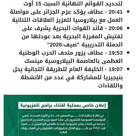
لتحديد القوائم النهائية السبت 15 أوت
20:41
-
عطاف يؤكد عزم الجزائر على مواصلة
العمل مع بيلاروسيا لتعزيز العلاقات الثنائية
20:06
-
قائد القوات البحرية يشرف على
تفتيش المفرزة البحرية بعد عودتها من
الحملة التدريبية "صيف-2026"
19:53
-
عطاف يزور متحف الحرب الوطنية
العظمى بالعاصمة البيلاروسية مينسك
19:07
-
الخليفة العام للطريقة التجانية يحل
بنيجيريا للمشاركة في عدد من الأنشطة
واللقاءات