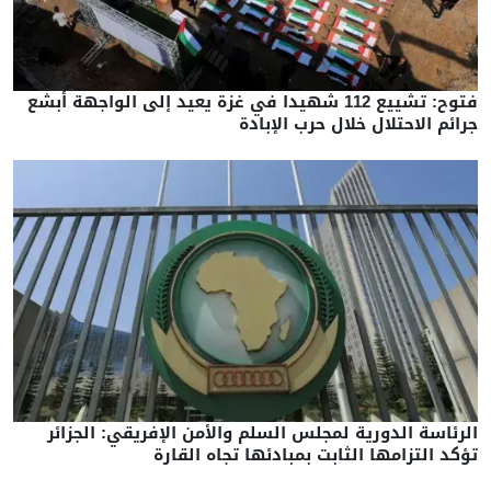
فتوح: تشييع 112 شهيدا في غزة يعيد إلى الواجهة أبشع
جرائم الاحتلال خلال حرب الإبادة
الرئاسة الدورية لمجلس السلم والأمن الإفريقي: الجزائر
تؤكد التزامها الثابت بمبادئها تجاه القارة