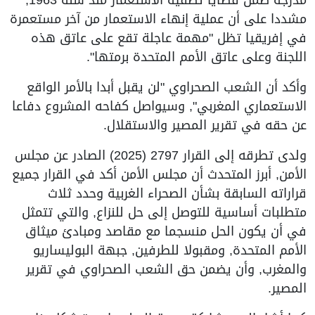
مشددا على أن عملية إنهاء الاستعمار من آخر مستعمرة
في إفريقيا تظل "مهمة عاجلة تقع على عاتق هذه
اللجنة وعلى عاتق الأمم المتحدة برمتها".
وأكد أن الشعب الصحراوي "لن يقبل أبدا بالأمر الواقع
الاستعماري المغربي", وسيواصل كفاحه المشروع دفاعا
عن حقه في تقرير المصير والاستقلال.
ولدى تطرقه إلى القرار 2797 (2025) الصادر عن مجلس
الأمن, أبرز المتحدث أن مجلس الأمن أكد في القرار جميع
قراراته السابقة بشأن الصحراء الغربية وحدد ثلاث
متطلبات أساسية للتوصل إلى حل للنزاع, والتي تتمثل
في أن يكون الحل منسجما مع مقاصد ومبادئ ميثاق
الأمم المتحدة, ومقبولا للطرفين, جبهة البوليساريو
والمغرب, وأن يضمن حق الشعب الصحراوي في تقرير
المصير.