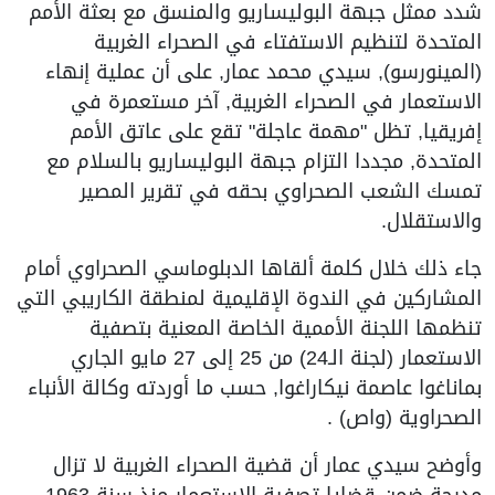
شدد ممثل جبهة البوليساريو والمنسق مع بعثة الأمم
المتحدة لتنظيم الاستفتاء في الصحراء الغربية
(المينورسو), سيدي محمد عمار, على أن عملية إنهاء
الاستعمار في الصحراء الغربية, آخر مستعمرة في
إفريقيا, تظل "مهمة عاجلة" تقع على عاتق الأمم
المتحدة, مجددا التزام جبهة البوليساريو بالسلام مع
تمسك الشعب الصحراوي بحقه في تقرير المصير
والاستقلال.
جاء ذلك خلال كلمة ألقاها الدبلوماسي الصحراوي أمام
المشاركين في الندوة الإقليمية لمنطقة الكاريبي التي
تنظمها اللجنة الأممية الخاصة المعنية بتصفية
الاستعمار (لجنة الـ24) من 25 إلى 27 مايو الجاري
بماناغوا عاصمة نيكاراغوا, حسب ما أوردته وكالة الأنباء
الصحراوية (واص) .
وأوضح سيدي عمار أن قضية الصحراء الغربية لا تزال
مدرجة ضمن قضايا تصفية الاستعمار منذ سنة 1963,