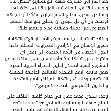
كما أشار إلى مشاركة جبهة البوليساريو "بشكل بناء
وبحسن نية" في المناقشات الوزارية التي احتضنتها
واشنطن ومدريد مطلع العام الجاري, مؤكدا أن الجبهة
أوضحت بأن أي حل ينبغي أن يحظى بموافقة الشعب
الصحراوي عبر "عملية حقيقية وحرة وديمقراطية".
وانتقد "استمرار سياسات فرض الأمر الواقع" وانتهاكات
حقوق الإنسان في الأراضي الصحراوية المحتلة, داعيا
الدول الأعضاء في الأمم المتحدة إلى رفض أي
مقترحات من شأنها "مكافأة المغرب على استخدامه غير
المشروع للقوة لاحتلال إقليم الصحراء الغربية المدرج
ضمن قائمة الأمم المتحدة للأقاليم الخاضعة لتصفية
الاستعمار وذلك في انتهاك لميثاق الأمم المتحدة
والقانون التأسيسي للاتحاد الإفريقي".
وجدد سيدي محمد عمار, في ختام كلمته, التأكيد على
التزام جبهة البوليساريو بالسلام, مع تمسك الشعب
الصحراوي بحقه غير القابل للتصرف في تقرير المصير