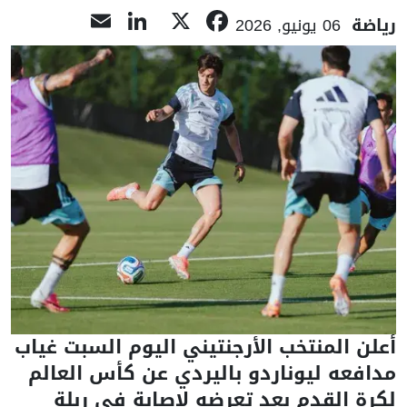
LinkedIn
Email
Facebook
X
رياضة
06 يونيو, 2026
أعلن المنتخب الأرجنتيني اليوم ‌السبت ‌غياب
مدافعه ‌ليوناردو باليردي عن كأس العالم
لكرة القدم بعد تعرضه لإصابة في ربلة