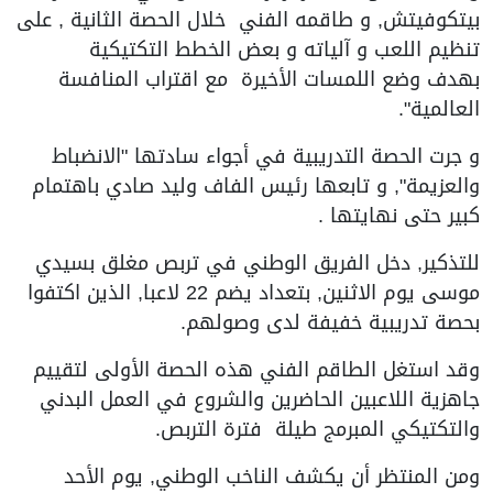
بيتكوفيتش, و طاقمه الفني خلال الحصة الثانية , على
تنظيم اللعب و آلياته و بعض الخطط التكتيكية
بهدف وضع اللمسات الأخيرة مع اقتراب المنافسة
العالمية".
و جرت الحصة التدريبية في أجواء سادتها "الانضباط
والعزيمة", و تابعها رئيس الفاف وليد صادي باهتمام
كبير حتى نهايتها .
للتذكير, دخل الفريق الوطني في تربص مغلق بسيدي
موسى يوم الاثنين, بتعداد يضم 22 لاعبا, الذين اكتفوا
بحصة تدريبية خفيفة لدى وصولهم.
وقد استغل الطاقم الفني هذه الحصة الأولى لتقييم
جاهزية اللاعبين الحاضرين والشروع في العمل البدني
والتكتيكي المبرمج طيلة فترة التربص.
ومن المنتظر أن يكشف الناخب الوطني, يوم الأحد