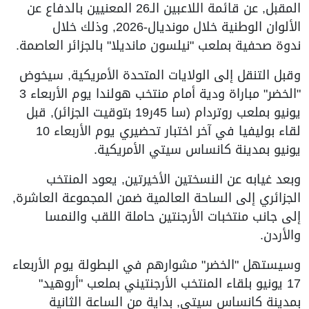
المقبل, عن قائمة اللاعبين الـ26 المعنيين بالدفاع عن
الألوان الوطنية خلال مونديال-2026, وذلك خلال
ندوة صحفية بملعب "نيلسون مانديلا" بالجزائر العاصمة.
وقبل التنقل إلى الولايات المتحدة الأمريكية, سيخوض
"الخضر" مباراة ودية أمام منتخب هولندا يوم الأربعاء 3
يونيو بملعب روتردام (سا 45ر19 بتوقيت الجزائر), قبل
لقاء بوليفيا في آخر اختبار تحضيري يوم الأربعاء 10
يونيو بمدينة كانساس سيتي الأمريكية.
وبعد غيابه عن النسختين الأخيرتين, يعود المنتخب
الجزائري إلى الساحة العالمية ضمن المجموعة العاشرة,
إلى جانب منتخبات الأرجنتين حاملة اللقب والنمسا
والأردن.
وسيستهل "الخضر" مشوارهم في البطولة يوم الأربعاء
17 يونيو بلقاء المنتخب الأرجنتيني بملعب "أروهيد"
بمدينة كانساس سيتي, بداية من الساعة الثانية