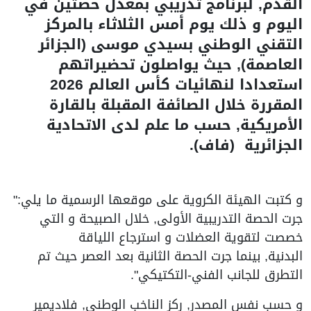
القدم, لبرنامج تدريبي بمعدل حصتين في
اليوم و ذلك يوم أمس الثلاثاء بالمركز
التقني الوطني بسيدي موسى (الجزائر
العاصمة), حيث يواصلون تحضيراتهم
استعدادا لنهائيات كأس العالم 2026
المقررة خلال الصائفة المقبلة بالقارة
الأمريكية, حسب ما علم لدى الاتحادية
الجزائرية (فاف).
و كتبت الهيئة الكروية على موقعها الرسمية ما يلي:"
جرت الحصة التدريبية الأولى, خلال الصبيحة و التي
خصصت لتقوية العضلات و استرجاع اللياقة
البدنية, بينما جرت الحصة الثانية بعد العصر حيث تم
التطرق للجانب الفني-التكتيكي".
و حسب نفس المصدر, ركز الناخب الوطني, فلاديمير