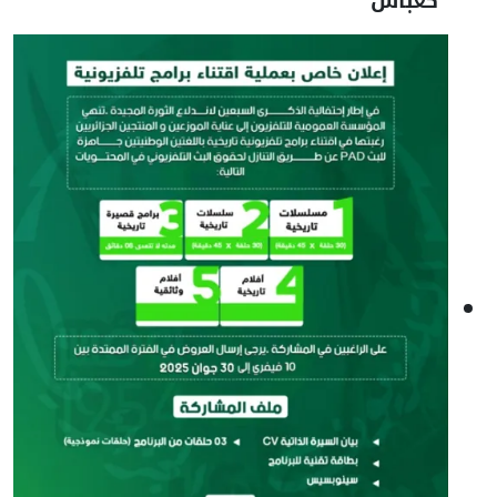
"كعباش"