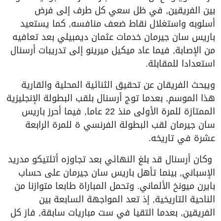
بين الفريقين, في ظل سعي كل طرف إلى فرض
أسلوبه واستغلال نقاط ضعف منافسه, كما يستعيد
باريس سان جيرمان خدمات عثمان ديمبيلي بعد تعافيه
من الإصابة, فيما عاد ميكيل ميرينو إلى تدريبات أرسنال
استعدادا للمقابلة.
ويبحث الفريقان عن تحقيق الثنائية المحلية والقارية
هذا الموسم, بعدما توج أرسنال بلقب البطولة الإنجليزية
الممتازة للمرة الأولى منذ 22 عاما, فيما أحرز باريس
سان جيرمان لقب البطولة الفرنسي ة للمرة الرابعة
عشرة في تاريخه.
وكان أرسنال قد بلغ النهائي بعد تجاوزه أتلتيكو مدريد
الإسباني, بينما تأهل باريس سان جيرمان على حساب
بايرن ميونخ الألماني. وتحمل المباراة طابعا متوازنا من
الناحية التاريخية, إذ تعد المواجهة السابعة بين
الفريقين, بعدما التقيا في ست مباريات سابقة, فاز كل