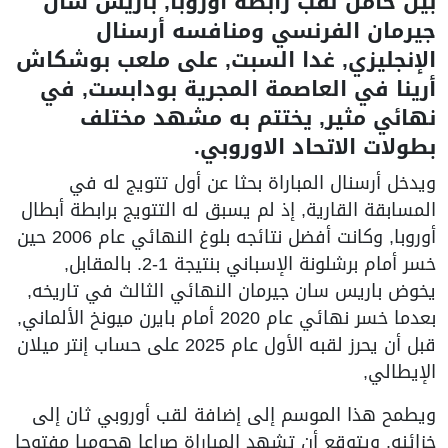
بين حامل لقب رابطة أوروبا, باريس سان
جيرمان الفرنسي ومنافسه أرسنال
الإنجليزي, غدا السبت, على ملعب بوشكاش
أرينا في العاصمة المجرية بودابست, في
نهائي مثير, يختتم به مشهد مختلف
بطولات الاتحاد الاوروبي.
ويدخل أرسنال المباراة بحثا عن أول تتويج له في
المسابقة القارية, إذ لم يسبق له التتويج برابطة أبطال
أوروبا, وكانت أفضل نتائجه بلوغ النهائي عام 2006 حين
خسر أمام برشلونة الإسباني بنتيجة 1-2. بالمقابل,
يخوض باريس سان جيرمان النهائي الثالث في تاريخه,
بعدما خسر نهائي عام 2020 أمام بايرن ميونخ الألماني,
قبل أن يحرز لقبه الأول عام 2025 على حساب إنتر ميلان
الإيطالي,
ويطمح هذا الموسم إلى إضافة لقب أوروبي ثان إلى
خزائنه. ويتوقع أن تشهد المباراة صراعا هجوميا مفتوحا