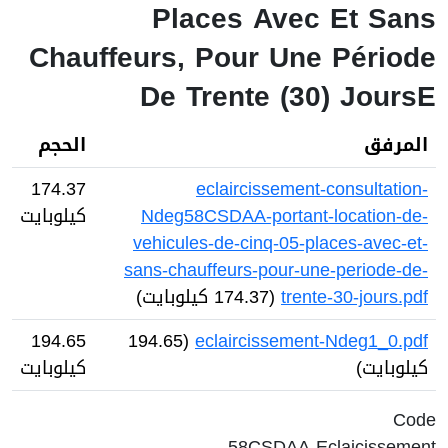
Places Avec Et Sans
Chauffeurs, Pour Une Période
De Trente (30) JoursE
المرفق
الحجم
174.37
eclaircissement-consultation-
Ndeg58CSDAA-portant-location-de-
كيلوبايت
vehicules-de-cinq-05-places-avec-et-
sans-chauffeurs-pour-une-periode-de-
trente-30-jours.pdf
(174.37 كيلوبايت)
194.65
(194.65
eclaircissement-Ndeg1_0.pdf
كيلوبايت)
كيلوبايت
Code
58CSDAA-Eclaicissement