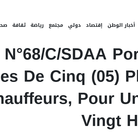
أخبار الوطن
إقتصاد
دولي
مجتمع
رياضة
ثقافة
صحة
n N°68/C/SDAA Por
es De Cinq (05) P
auffeurs, Pour U
Vingt H