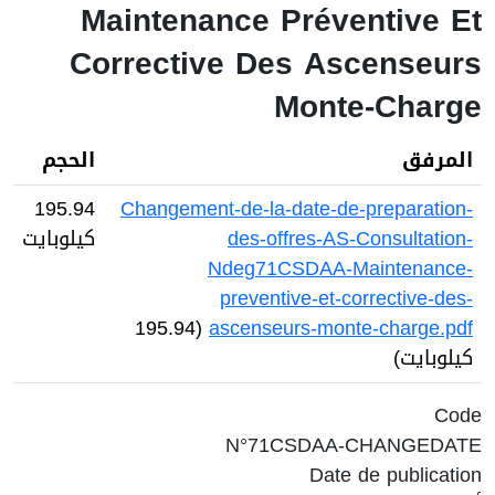
Maintenance Préventive Et
Corrective Des Ascenseurs
Monte-Charge
المرفق
الحجم
195.94
Changement-de-la-date-de-preparation-
des-offres-AS-Consultation-
كيلوبايت
Ndeg71CSDAA-Maintenance-
preventive-et-corrective-des-
(195.94
ascenseurs-monte-charge.pdf
كيلوبايت)
Code
N°71CSDAA-CHANGEDATE
Date de publication