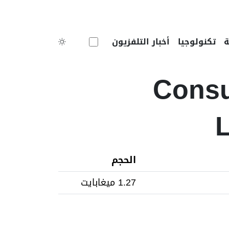
Toggle theme
تكنولوجيا
أخبار التلفزيون
Consu
L
الحجم
1.27 ميغابايت