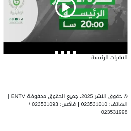
النشرات الرئيسة
© حقوق النشر 2025، جميع الحقوق محفوظة ENTV |
الهاتف: 023531010 | فاكس: 023531093 /
023531998