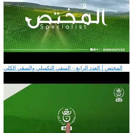
المختص | العدد الرابع - السقي التكميلي والسقي الكلي