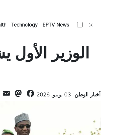
Toggle theme
lth
Technology
EPTV News
الوزير الأول 
don
l
ebook
أخبار الوطن
03 يونيو, 2026