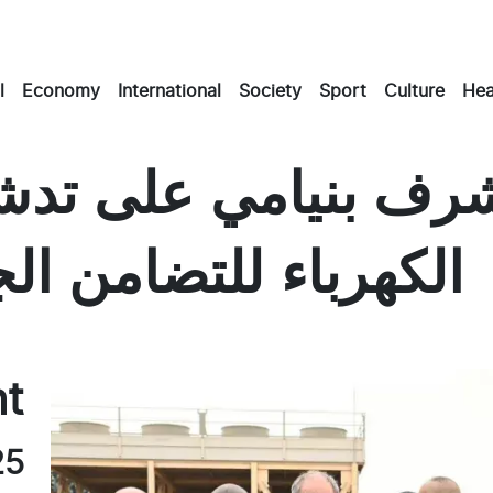
l
Economy
International
Society
Sport
Culture
Hea
يشرف بنيامي على تدش
الكهرباء للتضامن ال
Masto
Emai
Fac
nt
25