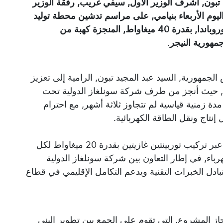
 تبون, أشرف الوزير الأول, سيفي غريب, رفقة الوزير
اليوم الأربعاء بنيامي, على مراسم تدشين محطة توليد
الكهرباء للتضامن الجزائري-النيجري بمنطقة غوروباندا, بقدرة 40 ميغاواط, المنجزة كهبة من
جمهورية النيجر
.
جمهورية, السيد عبد المجيد تبون, الرامية إلى تعزيز
ب, حيث أنجز من طرف شركة سونلغاز الدولية تحت
ة زمنية قياسية لم تتجاوز ثلاثة أشهر, مع احترام
 إنتاج ونقل الطاقة الكهربائية.
ويتضمن المشروع إنشاء محطة لتوليد الكهرباء عبر تركيب توربينتين غازيتين بقدرة 20 ميغاواط لكل
باء, في إطار التعاون بين شركة سونلغاز الدولية
 تبادل الخبرات التقنية ويدعم التكامل الإقليمي في قطاع
از المشروع, التي تقوم على الجمع بين تطوير البنى