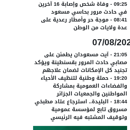
09:25
-
وفاة شخص وإصابة 16 آخرين
في حادث مرور بحاسي مسعود
08:41
-
موجة حر وأمطار رعدية على
عدة ولايات من الوطن
07/08/20
21:05
-
آيت مسعودان يطمئن على
مصابي حادث المرور بقسنطينة ويؤكد
تجنيد كل الإمكانات لضمان علاجهم
19:20
-
حملة وطنية لتنظيف الأحياء
والفضاءات العمومية بمشاركة
المواطنين والجمعيات الجزائر
18:44
-
البليدة.. استرجاع عتاد مطبخي
مسروق تابع لمؤسسة عمومية
وتوقيف المشتبه فيه الرئيسي