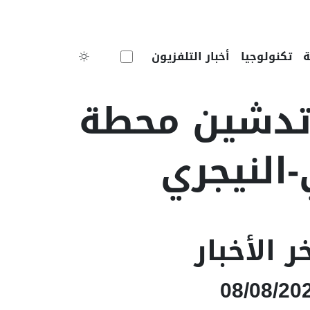
Toggle theme
تكنولوجيا
أخبار التلفزيون
 تدشين محطة
-النيجري
ر الأخبار
08/08/20