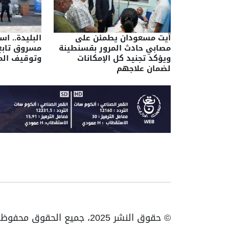
آيت مسعودان يطمئن على
البليدة.. ا
مصابي حادث المرور بقسنطينة
مسروق تاب
ويؤكد تجنيد كل الإمكانات
وتوقيف الم
لضمان علاجهم
© حقوق النشر 2025، جميع الحقوق محفوظة ENTV | الهاتف: 023531010 | فاكس: 023531093 / 023531998