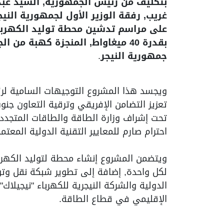
بتكليف من رئيس الجمهورية, السيد عبد 
غريب, رفقة الوزير الأول لجمهورية النيج
على مراسم تدشين محطة توليد الكهرباء 
بقدرة 40 ميغاواط, المنجزة كهبة م
جمهورية النيجر
.
ويجسد هذا المشروع التوجيهات السامية لرئي
تعزيز التضامن الإفريقي وترقية التعاون جن
تحت إشراف وزارة الطاقة والطاقات المتجددة
احترام صارم للمعايير التقنية الدولية المعت
لكل واحدة, إضافة إلى تطوير شبكة نقل وتوز
الدولية والشركة النيجرية للكهرباء "نيجيلاك",
الإقليمي في قطاع الطاقة.