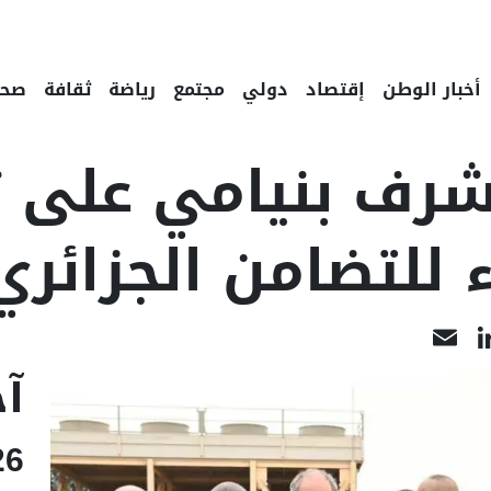
أخبار الوطن
إقتصاد
دولي
مجتمع
رياضة
ثقافة
صحة
 يشرف بنيامي على
 للتضامن الجزائري
LinkedIn
Email
Face
آخ
26