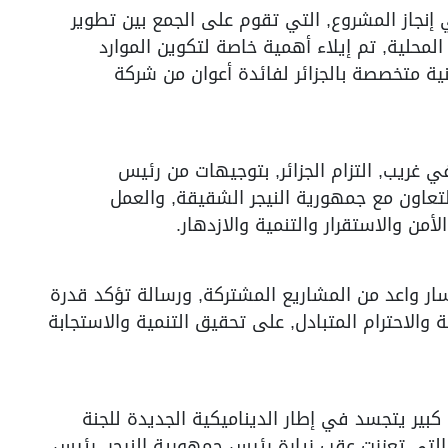
 إنجاز المشروع, التي تقوم على الجمع بين تطوير
 المحلية, تم إيلاء أهمية خاصة لتكوين الموارد
نية متخصصة بالجزائر لفائدة أعوان من شركة
ي غريب, التزام الجزائر, بتوجيهات من رئيس
لتعاون مع جمهورية النيجر الشقيقة, والعمل
من والاستقرار والتنمية والازدهار.
ار واعد من المشاريع المشتركة, ورسالة تؤكد قدرة
 والاحترام المتبادل, على تحقيق التنمية والاستجابة
كبير يتجسد في إطار الديناميكية الجديدة للجنة
, التي تعززت عقب زيارة رئيس جمهورية النيجر, رئيس