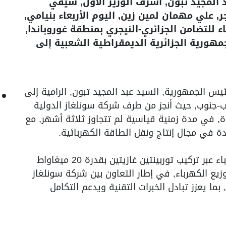
المجيد تبون, أشرف الوزير الأول, سيفي
ر, علي مهمان لمين زين, اليوم الأربعاء بنيامي,
للتضامن الجزائري-النيجري بمنطقة غوروباندا,
ن الجمهورية الجزائرية الديمقراطية الشعبية إلى
س الجمهورية, السيد عبد المجيد تبون, الرامية إلى
وب-جنوب, حيث أنجز من طرف شركة سونلغاز الدولية
, في مدة زمنية قياسية لم تتجاوز ثلاثة أشهر, مع
مدة في مجال إنتاج ونقل الطاقة الكهربائية.
ويتضمن المشروع إنشاء محطة لتوليد الكهرباء عبر تركيب توربينتين غازيتين بقدرة 20 ميغاواط
يع الكهرباء, في إطار التعاون بين شركة سونلغاز
 بما يعزز تبادل الخبرات التقنية ويدعم التكامل