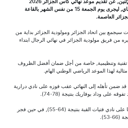
أعلنت الاتحادية الجزائرية لكرة السلة, اليوم الإثنين, عن تقديم موعد نهائي كأس الجزائر 2026
للسيدات والرجال, والذي كان مبرمجا يوم 16 ماي, ليجرى يوم الجمعة 15 من نفس الشهر بالقاعة
جزائر العاصمة.
دات سيجمع بين اتحاد الجزائر ومولودية الجزائر بداية من
لي نظيره من فريق مولودية الجزائر في نهائي الرجال ابتداء
اب تقنية وتنظيمية, خاصة من أجل ضمان أفضل الظروف
ثالية لهذا الموعد الرياضي الوطني الهام.
قد ضمن تأهله إلى النهائي عقب فوزه على نادي درارية
عند السيدات, تأهلت مولودية الجزائر بعد فوزها على نادي فتيات القبة بنتيجة (64-55), في حين فجر
-53).