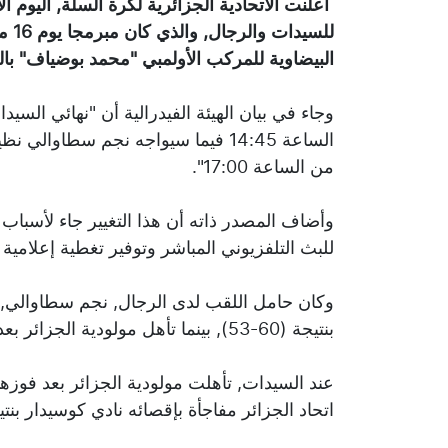
البيضاوية للمركب الأولمبي "محمد بوضياف" بال
وجاء في بيان الهيئة الفيدرالية أن "نهائي السي
الساعة 14:45 فيما سيواجه نجم سطاوا
من الساعة 17:00".
وأضاف المصدر ذاته أن هذا التغيير جاء لأسب
للبث التلفزيوني المباشر وتوفير تغطية إعلامية م
وكان حامل اللقب لدى الرجال, نجم سطاوالي, 
بنتيجة (60-53), بينما تأهل مولودية الجزائر بعد تفوقه على وداد بوفاريك بنتيجة (78-74).
اتحاد الجزائر مفاجأة بإقصائه نادي كوسيدار بنتيجة (66