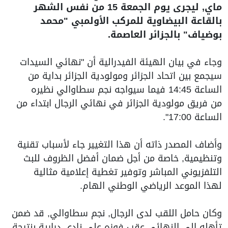
ماي, ليجرى يوم الجمعة 15 من نفس الشهر
بالقاعة البيضاوية للمركب الأولمبي "محمد
بوضياف" بالجزائر العاصمة.
وجاء في بيان الهيئة الفيدرالية أن "نهائي السيدات
سيجمع بين اتحاد الجزائر ومولودية الجزائر بداية من
الساعة 14:45 فيما سيواجه نجم سطاوالي نظيره
من فريق مولودية الجزائر في نهائي الرجال ابتداء من
الساعة 17:00".
وأضاف المصدر ذاته أن هذا التغيير جاء لأسباب تقنية
وتنظيمية, خاصة من أجل ضمان أفضل الظروف للبث
التلفزيوني المباشر وتوفير تغطية إعلامية مثالية
لهذا الموعد الرياضي الوطني الهام.
وكان حامل اللقب لدى الرجال, نجم سطاوالي, قد ضمن
تأهله إلى النهائي عقب فوزه على نادي درارية بنتيجة