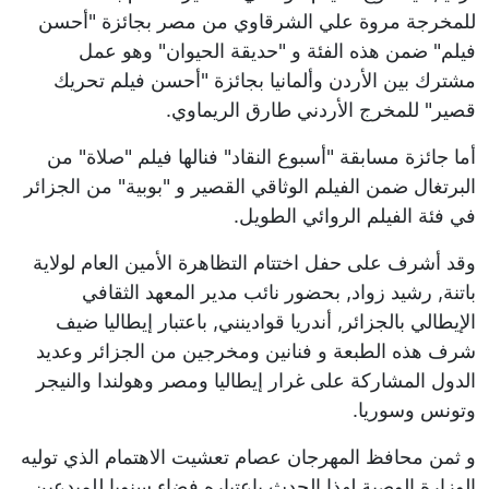
للمخرجة مروة علي الشرقاوي من مصر بجائزة "أحسن
فيلم" ضمن هذه الفئة و "حديقة الحيوان" وهو عمل
مشترك بين الأردن وألمانيا بجائزة "أحسن فيلم تحريك
قصير" للمخرج الأردني طارق الريماوي.
أما جائزة مسابقة "أسبوع النقاد" فنالها فيلم "صلاة" من
البرتغال ضمن الفيلم الوثاقي القصير و "بوبية" من الجزائر
في فئة الفيلم الروائي الطويل.
وقد أشرف على حفل اختتام التظاهرة الأمين العام لولاية
باتنة, رشيد زواد, بحضور نائب مدير المعهد الثقافي
الإيطالي بالجزائر, أندريا قوادينني, باعتبار إيطاليا ضيف
شرف هذه الطبعة و فنانين ومخرجين من الجزائر وعديد
الدول المشاركة على غرار إيطاليا ومصر وهولندا والنيجر
وتونس وسوريا.
و ثمن محافظ المهرجان عصام تعشيت الاهتمام الذي توليه
الوزارة الوصية لهذا الحدث باعتباره فضاء سنويا للمبدعين