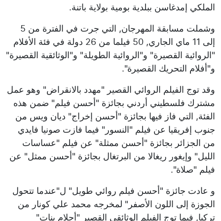
الملكي إمدغاسن ببلدية بومية بولاية باتنة.
وشملت مسابقة المهرجان, التي جرت في الفترة من 5
إلى 11 ماي الجاري, 50 فيلما من 26 دولة في فئة الأفلام
"الروائية القصيرة" و"الروائية الطويلة" و"الوثائقية القصيرة"
و"أفلام التحريك القصيرة".
وقد توج الفيلم الروائي القصير "مهدد بالانقراض" وهو عمل
مشترك فلسطيني أردني بجائزة "أحسن فيلم" ضمن هذه
الفئة, التي فاز فيها بجائزة "أحسن إخراج" ديان ويس من
جنوب إفريقيا عن فيلم "النسور" فيما فازت صونيا فايدي
من الجزائر بجائزة "أحسن ممثلة" عن فيلم "عساسات
الليل" وإيغور ريغالا من البرتغال بجائزة "أحسن ممثل" عن
فيلم "صلاة".
و عادت جائزة "أحسن فيلم روائي طويل" ل"عندما تتحول
الجوزة إلى اللون الأصفر" لمخرجه محمد علي كونار من
تركيا, فيما توج الفيلم الوثائقي القصير "أحلام بنات"