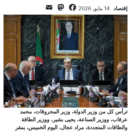
Mastodon
Email
Facebook
إقتصاد
14 مايو, 2026
ترأس كل من وزير الدولة، وزير المحروقات، محمد
عرقاب، ووزير الصناعة، يحيى بشير، ووزير الطاقة
والطاقات المتجددة، مراد عجال، اليوم الخميس، بمقر