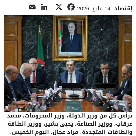
LinkedIn
Email
Facebook
X
إقتصاد
14 مايو, 2026
ترأس كل من وزير الدولة، وزير المحروقات، محمد
عرقاب، ووزير الصناعة، يحيى بشير، ووزير الطاقة
والطاقات المتجددة، مراد عجال، اليوم الخميس،