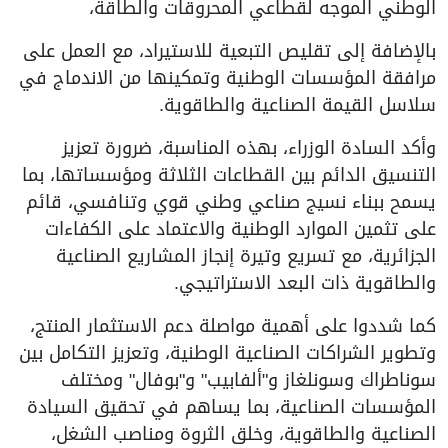
الوطني الموجه لقطاعي المحروقات والطاقة،
بالإضافة إلى تقليص التبعية للاستيراد، مع العمل على
مرافقة المؤسسات الوطنية وتمكينها من الاندماج في
سلاسل القيمة الصناعية والطاقوية.
وأكد السادة الوزراء، بهذه المناسبة، ضرورة تعزيز
التنسيق الدائم بين القطاعات الثلاثة ومؤسساتها، بما
يسمح ببناء نسيج صناعي وطني قوي وتنافسي، قائم
على تثمين الموارد الوطنية والاعتماد على الكفاءات
الجزائرية، مع تسريع وتيرة إنجاز المشاريع الصناعية
والطاقوية ذات البعد الاستراتيجي.
كما شددوا على أهمية مواصلة دعم الاستثمار المنتج،
وتطوير الشراكات الصناعية الوطنية، وتعزيز التكامل بين
سوناطراك وسونلغاز و"ألفابيب" و"بوفال" ومختلف
المؤسسات الصناعية، بما يساهم في تحقيق السيادة
الصناعية والطاقوية، وخلق الثروة ومناصب الشغل،