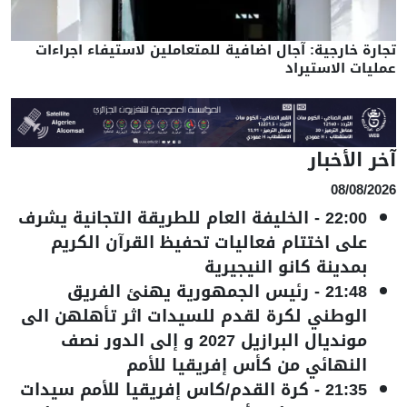
تجارة خارجية: آجال اضافية للمتعاملين لاستيفاء اجراءات
عمليات الاستيراد
آخر الأخبار
08/08/2026
22:00
-
الخليفة العام للطريقة التجانية يشرف
على اختتام فعاليات تحفيظ القرآن الكريم
بمدينة كانو النيجيرية
21:48
-
رئيس الجمهورية يهنئ الفريق
الوطني لكرة لقدم للسيدات اثر تأهلهن الى
مونديال البرازيل 2027 و إلى الدور نصف
النهائي من كأس إفريقيا للأمم
21:35
-
كرة القدم/كاس إفريقيا للأمم سيدات