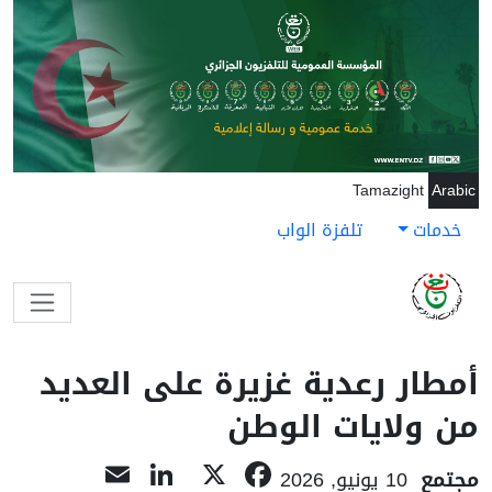
جاوز إلى المحتوى الرئيسي
Tamazight
Arabic
خدمات
تلفزة الواب
أمطار رعدية غزيرة على العديد
من ولايات الوطن
LinkedIn
Email
Facebook
X
مجتمع
10 يونيو, 2026