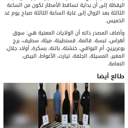
اليقظة إلى أن بداية تساقط الأمطار تكون من الساعة
الثالثة بعد الزوال إلى غاية الساعة الثالثة صباح يوم غد
الخميس.
وأضاف المصدر ذاته أن الولايات المعنية هي: سوق
أهراس، تبسة، قالمة، قسنطينة، ميلة، سطيف، برج
بوعريريج، أم البواقي، خنشلة، باتنة، بسكرة، أولاد جلال،
المغير، المسيلة، الجلفة، تيارت، الأغواط، البيض،
النعامة.
طالع أيضا