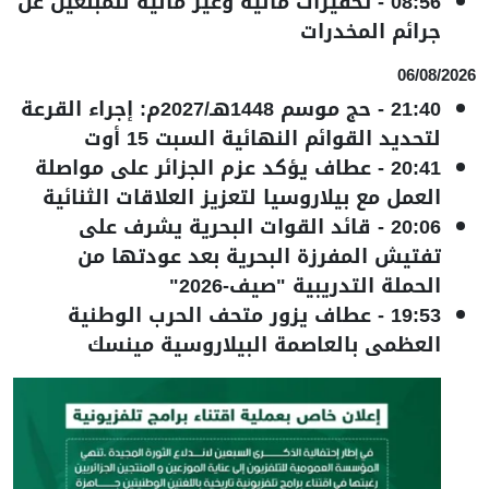
08:56
-
تحفيزات مالية وغير مالية للمبلغين عن
جرائم المخدرات
06/08/2026
21:40
-
حج موسم 1448هـ/2027م: إجراء القرعة
لتحديد القوائم النهائية السبت 15 أوت
20:41
-
عطاف يؤكد عزم الجزائر على مواصلة
العمل مع بيلاروسيا لتعزيز العلاقات الثنائية
20:06
-
قائد القوات البحرية يشرف على
تفتيش المفرزة البحرية بعد عودتها من
الحملة التدريبية "صيف-2026"
19:53
-
عطاف يزور متحف الحرب الوطنية
العظمى بالعاصمة البيلاروسية مينسك