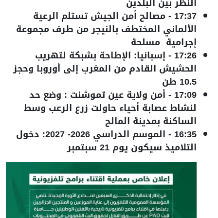
النظر بين البلدين
17:37
-
مصالح أمن الجيش تستلم الرعية
الألماني المختطف بالنيجر من طرف مجموعة
إجرامية مسلحة
17:26
-
إسبانيا: الإطاحة بشبكة لتهريب
الحشيش القادم من المغرب إلى أوروبا وحجز
10.5 طن
17:09
-
أمن ولاية عين تموشنت : وضع حد
لنشاط عصابة أحياء حاولت زرع الرعب وسط
الساكنة بمدينة المالح
16:35
-
الموسم الدراسي 2026- 2027: دخول
التلاميذ سيكون يوم 21 سبتمبر