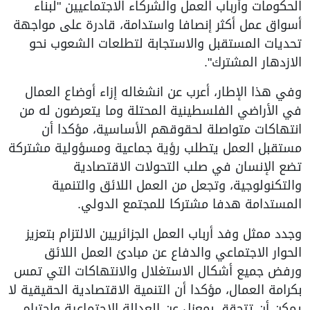
الحكومات وأرباب العمل والشركاء الاجتماعيين "لبناء
أسواق عمل أكثر إنصافا واستدامة، قادرة على مواجهة
تحديات المستقبل والاستجابة لتطلعات الشعوب نحو
الازدهار المشترك".
وفي هذا الإطار، أعرب عن انشغاله إزاء أوضاع العمال
في الأراضي الفلسطينية المحتلة وما يتعرضون له من
انتهاكات متواصلة لحقوقهم الأساسية، مؤكدا أن
مستقبل العمل يتطلب رؤية جماعية ومسؤولية مشتركة
تضع الإنسان في صلب التحولات الاقتصادية
والتكنولوجية، وتجعل من العمل اللائق والتنمية
المستدامة هدفا مشتركا للمجتمع الدولي.
وجدد ممثل وفد أرباب العمل الجزائريين الالتزام بتعزيز
الحوار الاجتماعي والدفاع عن مبادئ العمل اللائق
ورفض جميع أشكال الاستغلال والانتهاكات التي تمس
بكرامة العمال، مؤكدا أن التنمية الاقتصادية الحقيقية لا
يمكن أن تتحقق بمعزل عن العدالة الاجتماعية واحترام