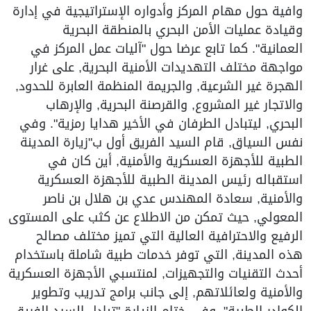
وافية حول مهام المركز وأدواره الإستراتيجية في إدارة
وقيادة عمليات الأمن البحري بالمنطقة البحرية
العمانية". كما تابع عرضا حول "آليات عمل المركز في
مواجهة مختلف التهديدات الأمنية البحرية, على غرار
الهجرة غير الشرعية, والجريمة المنظمة العابرة للحدود,
والاتجار غير المشروع, والقرصنة البحرية, والإرهاب
البحري, ليتبادل الطرفان في الأخير هدايا رمزية". وفي
نفس السياق, قام السيد الفريق أول ب"زيارة المدينة
الطبية للأجهزة العسكرية والأمنية, أين كان في
استقباله رئيس المدينة الطبية للأجهزة العسكرية
والأمنية, سعادة المهندس عدي بن هلال بن ناصر
المعولي, حيث تمكن من الاطلاع عن كثب على المستوى
الرفيع والاحترافية العالية التي تميز مختلف مصالح
هذه المدينة, التي توفر خدمات طبية شاملة باستخدام
أحدث التقنيات والتجهيزات, لمنتسبي الأجهزة العسكرية
والأمنية ولعائلاتهم, إلى جانب برامج تدريب وتطوير
الكوادر الطبية". وفي ختام الزيارة "تبادل السيد الفريق