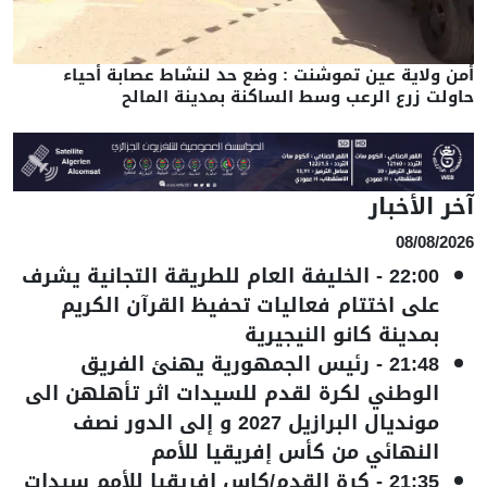
أمن ولاية عين تموشنت : وضع حد لنشاط عصابة أحياء
حاولت زرع الرعب وسط الساكنة بمدينة المالح
آخر الأخبار
08/08/2026
22:00
-
الخليفة العام للطريقة التجانية يشرف
على اختتام فعاليات تحفيظ القرآن الكريم
بمدينة كانو النيجيرية
21:48
-
رئيس الجمهورية يهنئ الفريق
الوطني لكرة لقدم للسيدات اثر تأهلهن الى
مونديال البرازيل 2027 و إلى الدور نصف
النهائي من كأس إفريقيا للأمم
21:35
-
كرة القدم/كاس إفريقيا للأمم سيدات