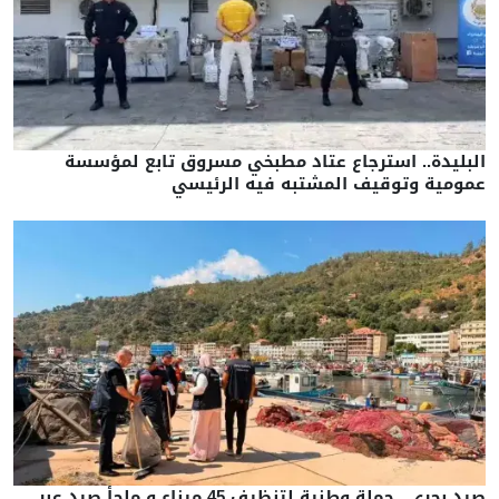
البليدة.. استرجاع عتاد مطبخي مسروق تابع لمؤسسة
عمومية وتوقيف المشتبه فيه الرئيسي
صيد بحري.. حملة وطنية لتنظيف 45 ميناء و ملجأ صيد عبر