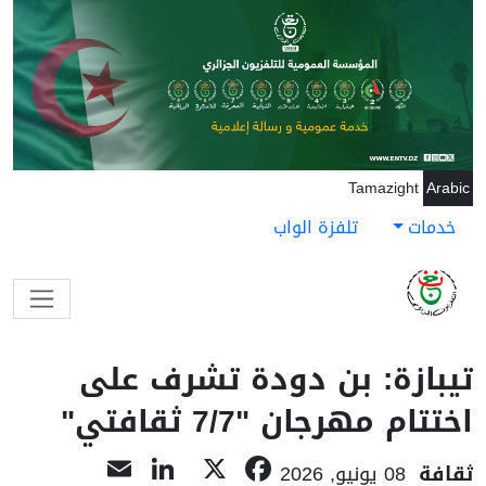
جاوز إلى المحتوى الرئيسي
Tamazight
Arabic
خدمات
تلفزة الواب
تيبازة: بن دودة تشرف على
اختتام مهرجان "7/7 ثقافتي"
LinkedIn
Email
Facebook
X
ثقافة
08 يونيو, 2026