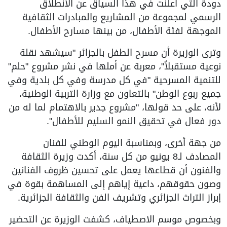
دودة التي أعلنت في هذا السياق عن الانطلاق
الرسمي لمجموعة من المشاريع والمبادرات الثقافية
الموجهة لفئة الأطفال، من بينها مسارح الأطفال.
وترى الوزيرة أن مسرح الطفل بالجزائر "سيشهد نقلة
نوعية مستقبلاً"، معربة عن أملها في نشر مشروع "حلم"
للتنمية المسرحية "في كل مدرسة وفي كل بلدية وفي
جميع ربوع الوطن" بالتعاون مع وزارة التربية الوطنية،
لأنه، على حد قولها، "مشروع جدير بالاهتمام لما له من
دور فعال في تحقيق النمو السليم للأطفال".
من جهة أخرى، وبمناسبة اليوم الوطني للفنان
المصادف لـ8 يونيو من كل سنة، أكدت وزيرة الثقافة
والفنون أن قطاعها يعمل على تحسين ظروف الفنانين
وصون حقوقهم، داعية إياهم إلى المساهمة بقوة في
إبراز التراث الجزائري وتشريف الفن والثقافة الجزائرية.
وبخصوص موسم الاصطياف، كشفت الوزيرة عن التحضير