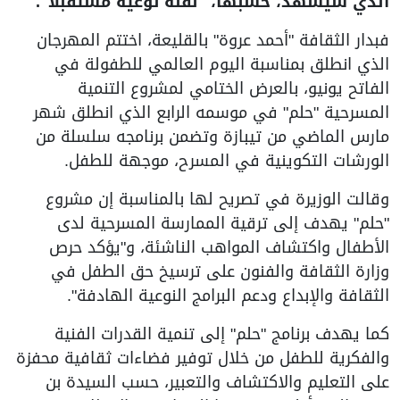
الذي سيشهد، حسبها، "نقلة نوعية مستقبلاً".
فبدار الثقافة "أحمد عروة" بالقليعة، اختتم المهرجان
الذي انطلق بمناسبة اليوم العالمي للطفولة في
الفاتح يونيو، بالعرض الختامي لمشروع التنمية
المسرحية "حلم" في موسمه الرابع الذي انطلق شهر
مارس الماضي من تيبازة وتضمن برنامجه سلسلة من
الورشات التكوينية في المسرح، موجهة للطفل.
وقالت الوزيرة في تصريح لها بالمناسبة إن مشروع
"حلم" يهدف إلى ترقية الممارسة المسرحية لدى
الأطفال واكتشاف المواهب الناشئة، و"يؤكد حرص
وزارة الثقافة والفنون على ترسيخ حق الطفل في
الثقافة والإبداع ودعم البرامج النوعية الهادفة".
كما يهدف برنامج "حلم" إلى تنمية القدرات الفنية
والفكرية للطفل من خلال توفير فضاءات ثقافية محفزة
على التعليم والاكتشاف والتعبير، حسب السيدة بن