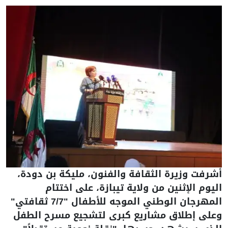
أشرفت وزيرة الثقافة والفنون، مليكة بن دودة،
اليوم الإثنين من ولاية تيبازة، على اختتام
المهرجان الوطني الموجه للأطفال "7/7 ثقافتي"
وعلى إطلاق مشاريع كبرى لتشجيع مسرح الطفل