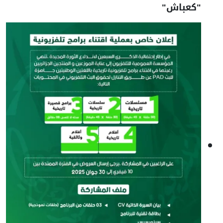
"كعباش"