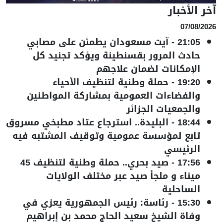
آخر الأخبار
07/08/2026
21:05
-
آيت مسعودان يطمئن على مصابي
حادث المرور بقسنطينة ويؤكد تجنيد كل
الإمكانات لضمان علاجهم
19:20
-
حملة وطنية لتنظيف الأحياء
والفضاءات العمومية بمشاركة المواطنين
والجمعيات الجزائر
18:44
-
البليدة.. استرجاع عتاد مطبخي مسروق
تابع لمؤسسة عمومية وتوقيف المشتبه فيه
الرئيسي
17:56
-
صيد بحري.. حملة وطنية لتنظيف 45
ميناء و ملجأ صيد عبر مختلف الولايات
الساحلية
15:30
-
رئاسة: رئيس الجمهورية يعزي في
وفاة الشيخ سعيد الحاج محمد بن إبراهيم