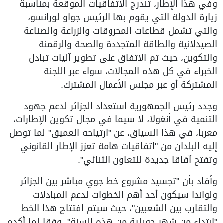
وفي هذا الإطار، تندرج الاتفاقيات الموقعة بمناسبة
زيارة الدولة التي يقوم بها الرئيس جواو لورانسو،
والتي تشمل قطاعات المحروقات والزراعة والصناعة
الصيدلانية والطاقة المتجددة والصحة والرقمنة
والتكوين، حيث تم الاتفاق على تطوير آليات تبادل
الخبراء في كل هذه المجالات، سواء عبر اللجنة
المشتركة أو عبر مجلس الأعمال المشترك.
وجدد رئيس الجمهورية استعداد الجزائر لدعم جهود
التنمية في أنغولا، لا سيما في مجال تكوين الإطارات،
معربا، في هذا السياق، عن "ارتياحه العميق" لما توصل
إليه البلدان من "اتفاقيات هامة تعزز الإطار القانوني
وتفتح آفاقا جديدة للتعاون الثنائي".
وأفاد بأن "تجسيد مشروع خط جوي مباشر بين الجزائر
ولواندا سيكون أحد أهم الخطوات لدعم المبادلات
والتقارب بين الشعبين"، حيث سيتم افتتاح هذا الخط
"ابتداء من شهر جويلية من هذه السنة"، وفقا لما أكده