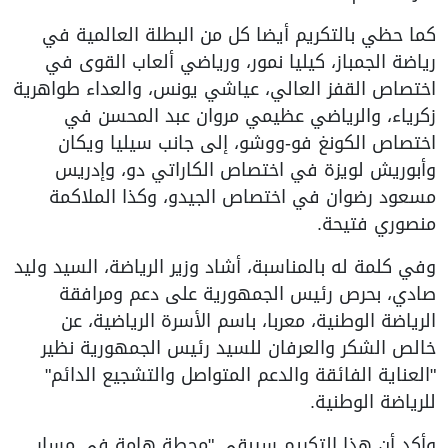
كما حظي بالتكريم أيضا كل من البطلة العالمية في
رياضة الجمباز، كيليا نمور، ورياضي ألعاب القوى في
اختصاص القفز العالي، عياشي يونس، والعداء طواهرية
زكرياء، والرياضي عظيمي مروان عبد المحسن في
اختصاص الكونغ فو-ووشو، إلى جانب سيليا ويكان
وأبوريش لويزة في اختصاص الكاراتي دو، وإدريس
مسعود رضوان في اختصاص الجيدو، وكذا الملاكمة
منصوري فتيحة.
وفي كلمة له بالمناسبة، أشاد وزير الرياضة، السيد وليد
صادي، بحرص رئيس الجمهورية على دعم ومرافقة
الرياضة الوطنية، معربا، باسم الأسرة الرياضية، عن
خالص الشكر والعرفان للسيد رئيس الجمهورية نظير
"العناية الفائقة والدعم المتواصل والتشجيع الدائم"
للرياضة الوطنية.
وأكد أن هذا التكريم سيبقى "محطة هامة في مسار