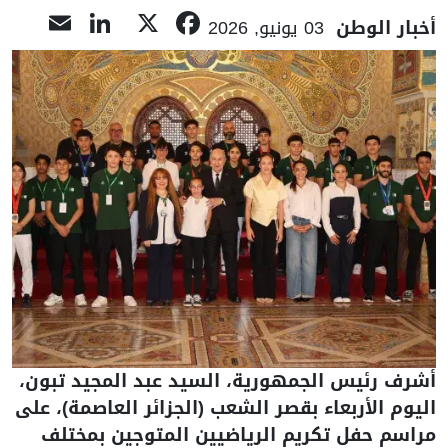
nkedIn
ail
Facebook
X
أخبار الوطن
03 يونيو, 2026
أشرف رئيس الجمهورية، السيد عبد المجيد تبون،
اليوم الأربعاء بقصر الشعب (الجزائر العاصمة)، على
مراسم حفل تكريم الرياضيين المتوجين بمختلف