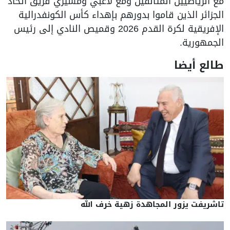
مع الرياضيين المتألقين ومع لاعبي ومسيري فريق اتحاد
الجزائر الذين قاموا بدورهم بإهداء كأس الكونفدرالية
الإفريقية لكرة القدم 2026 وقميص النادي إلى رئيس
الجمهورية.
طالع أيضا
تاشريفت يزور المجاهدة زهية خرف الله